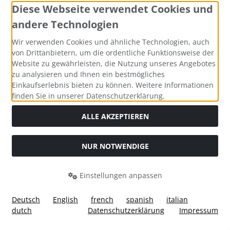
Impressum
Diese Webseite verwendet Cookies und
andere Technologien
Kontakt
Wir verwenden Cookies und ähnliche Technologien, auch
Leasingrechner
von Drittanbietern, um die ordentliche Funktionsweise der
Website zu gewährleisten, die Nutzung unseres Angebotes
Widerruf
zu analysieren und Ihnen ein bestmögliches
Einkaufserlebnis bieten zu können. Weitere Informationen
Lieferzeit
finden Sie in unserer Datenschutzerklärung.
Cookie Einstellungen
ALLE AKZEPTIEREN
Informationen
NUR NOTWENDIGE
Liefer- und Versandkosten
Einstellungen anpassen
Privatsphäre und Datenschutz
Deutsch
English
french
spanish
italian
Unsere AGB's
dutch
Datenschutzerklärung
Impressum
Widerrufsformular