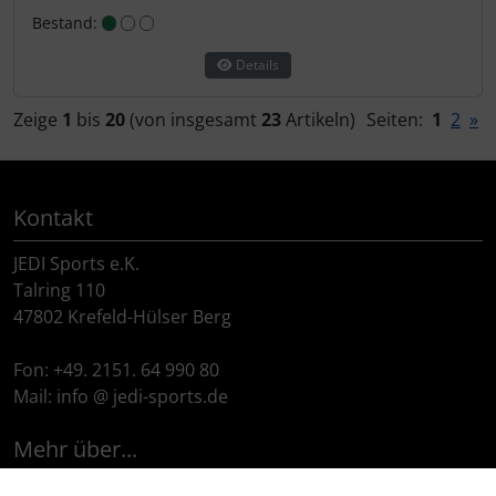
Bestand:
Details
Zeige
1
bis
20
(von insgesamt
23
Artikeln)
Seiten:
1
2
»
Kontakt
JEDI Sports e.K.
Talring 110
47802 Krefeld-Hülser Berg
Fon: +49. 2151. 64 990 80
Mail: info @ jedi-sports.de
Mehr über...