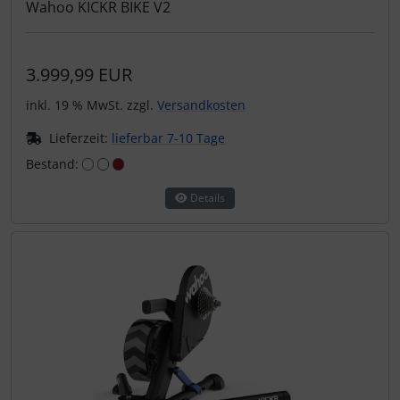
Schalthebel
Turbine
Wahoo KICKR BIKE V2
Schaltwerke
3.999,99 EUR
Schaltkabel + Bremskabel
inkl. 19 % MwSt. zzgl.
Versandkosten
Lieferzeit:
lieferbar 7-10 Tage
Umwerfer
Bestand:
Vorbauten
Details