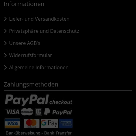
Informationen
Hammerhead
Liefer- und Versandkosten
Hutchinson
Privatsphäre und Datenschutz
Ingrid
Unsere AGB's
JEDI Sports
Widerrufsformular
K-Edge
Allgemeine Informationen
KASK
Zahlungsmethoden
KOO
Lezyne
Lightweight