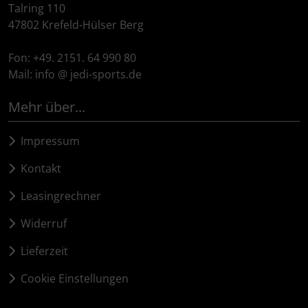
Turbine
Dynamic
Talring 110
47802 Krefeld-Hülser Berg
Elite
Fon: +49. 2151. 64 990 80
ENVE
Mail: info @ jedi-sports.de
Mehr über...
Ergon
Impressum
Faserwerk
Kontakt
Feedback Sports
Leasingrechner
Fizik
Widerruf
Fulcrum
Lieferzeit
Cookie Einstellungen
Gravaa