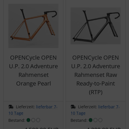
Schalthebel
Turbine
Dynamic
Schaltwerke
Elite
Schaltkabel + Bremskabel
ENVE
Umwerfer
Ergon
OPENCycle OPEN
OPENCycle OPEN
Vorbauten
Faserwerk
U.P. 2.0 Adventure
U.P. 2.0 Adventure
Rahmenset
Rahmenset Raw
Feedback Sports
Orange Pearl
Ready-to-Paint
Fizik
(RTP)
Fulcrum
Lieferzeit:
lieferbar 7-
Lieferzeit:
lieferbar 7-
10 Tage
10 Tage
Gravaa
Bestand:
Bestand: