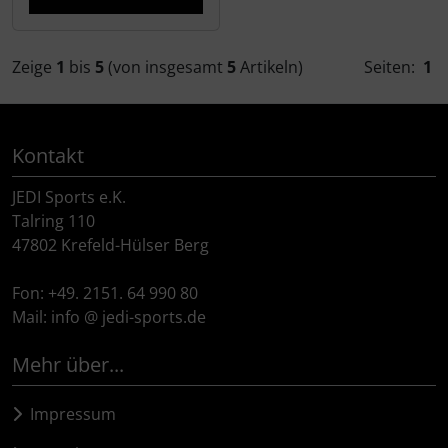
SEKA
Zeige
1
bis
5
(von insgesamt
5
Artikeln)
Seiten:
1
Shimano
SILCA
Kontakt
JEDI Sports e.K.
SRAM
Talring 110
47802 Krefeld-Hülser Berg
SRM
Fon: +49. 2151. 64 990 80
Stronglight
Mail: info @ jedi-sports.de
THM Carbones
Mehr über...
Topeak
Impressum