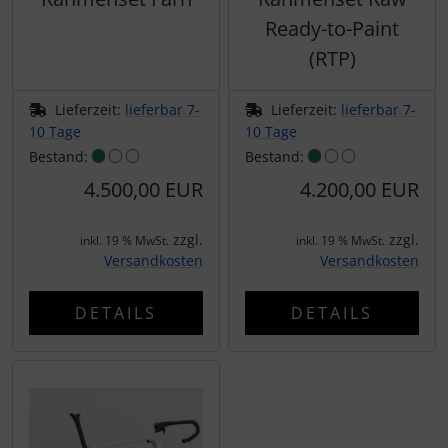
Ready-to-Paint
LOOK
(RTP)
Mavic
Lieferzeit:
lieferbar 7-
Lieferzeit:
lieferbar 7-
MOST
10 Tage
10 Tage
Bestand:
Bestand:
Muc-Off
4.500,00 EUR
4.200,00 EUR
Nimbl
zzgl.
zzgl.
inkl. 19 % MwSt.
inkl. 19 % MwSt.
Versandkosten
Versandkosten
OAKLEY
DETAILS
DETAILS
OPEN Cycle
Optimize
Pinarello