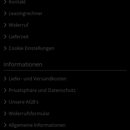
Kontakt
tubolito
Leasingrechner
tune
Widerruf
Ultradynamico
Lieferzeit
Vittoria
Cookie Einstellungen
Voxom
Informationen
Wahoo
Liefer- und Versandkosten
Privatsphäre und Datenschutz
Wilier Triestina
Unsere AGB's
WOLFPACK
Widerrufsformular
ZIPP
Allgemeine Informationen