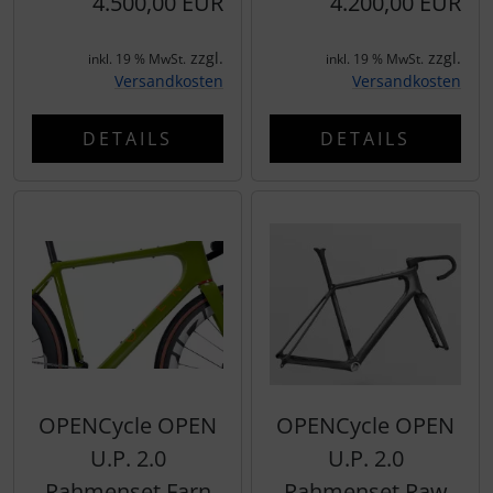
4.500,00 EUR
4.200,00 EUR
Hammerhead
zzgl.
zzgl.
inkl. 19 % MwSt.
inkl. 19 % MwSt.
Hutchinson
Versandkosten
Versandkosten
Ingrid
DETAILS
DETAILS
JEDI Sports
K-Edge
KASK
KOO
Lezyne
OPENCycle OPEN
OPENCycle OPEN
U.P. 2.0
U.P. 2.0
Lightweight
Rahmenset Farn
Rahmenset Raw