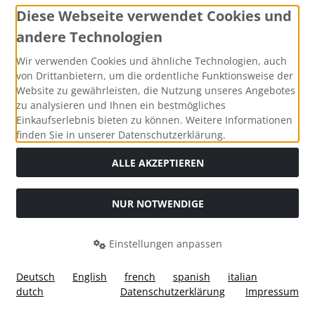
Widerrufsformular
Diese Webseite verwendet Cookies und
andere Technologien
Wir verwenden Cookies und ähnliche Technologien, auch
von Drittanbietern, um die ordentliche Funktionsweise der
Website zu gewährleisten, die Nutzung unseres Angebotes
zu analysieren und Ihnen ein bestmögliches
Einkaufserlebnis bieten zu können. Weitere Informationen
finden Sie in unserer Datenschutzerklärung.
Alle Preise inkl. gesetzl. MwSt. zzgl.
Versandkosten
. Die
durchgestrichenen Preise entsprechen dem bisherigen Preis
ALLE AKZEPTIEREN
bei Custom Made Bikes, Individuelle Fahrräder, Pinarello,
BMC, Cervelo und mehr, sofort lieferbar.
NUR NOTWENDIGE
Custom Made Bikes, Individuelle Fahrräder, Pinarello, BMC,
Cervelo und mehr, sofort lieferbar © 2026 | Template © 2026
by Karl
Einstellungen anpassen
Deutsch
English
french
spanish
italian
dutch
Datenschutzerklärung
Impressum
mod
ified eCommerce Shopsoftware © 2009-2026