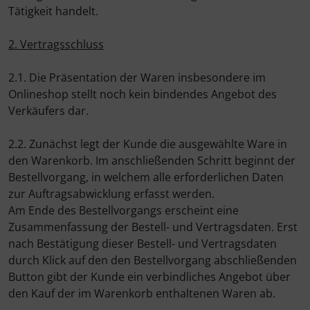
Hammerhead
Tätigkeit handelt.
2. Vertragsschluss
Hutchinson
2.1. Die Präsentation der Waren insbesondere im
Ingrid
Onlineshop stellt noch kein bindendes Angebot des
Verkäufers dar.
JEDI Sports
2.2. Zunächst legt der Kunde die ausgewählte Ware in
K-Edge
den Warenkorb. Im anschließenden Schritt beginnt der
Bestellvorgang, in welchem alle erforderlichen Daten
KASK
zur Auftragsabwicklung erfasst werden.
Am Ende des Bestellvorgangs erscheint eine
KOO
Zusammenfassung der Bestell- und Vertragsdaten. Erst
nach Bestätigung dieser Bestell- und Vertragsdaten
Lezyne
durch Klick auf den den Bestellvorgang abschließenden
Button gibt der Kunde ein verbindliches Angebot über
Lightweight
den Kauf der im Warenkorb enthaltenen Waren ab.