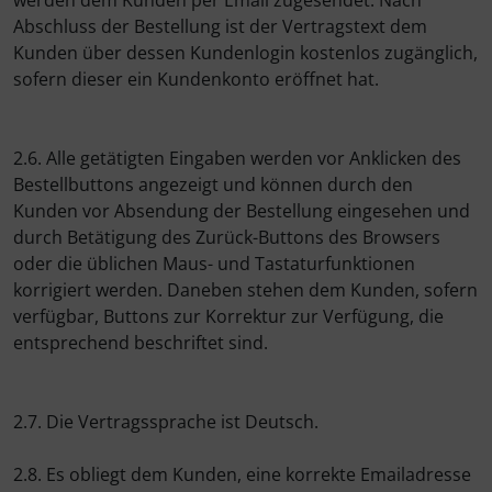
werden dem Kunden per Email zugesendet. Nach
tubolito
Abschluss der Bestellung ist der Vertragstext dem
Kunden über dessen Kundenlogin kostenlos zugänglich,
tune
sofern dieser ein Kundenkonto eröffnet hat.
Ultradynamico
2.6. Alle getätigten Eingaben werden vor Anklicken des
Vittoria
Bestellbuttons angezeigt und können durch den
Kunden vor Absendung der Bestellung eingesehen und
Voxom
durch Betätigung des Zurück-Buttons des Browsers
oder die üblichen Maus- und Tastaturfunktionen
Wahoo
korrigiert werden. Daneben stehen dem Kunden, sofern
verfügbar, Buttons zur Korrektur zur Verfügung, die
entsprechend beschriftet sind.
Wilier Triestina
WOLFPACK
2.7. Die Vertragssprache ist Deutsch.
ZIPP
2.8. Es obliegt dem Kunden, eine korrekte Emailadresse