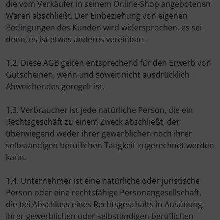
Schalthebel
Turbine
Dynamic
die vom Verkäufer in seinem Online-Shop angebotenen
Waren abschließt. Der Einbeziehung von eigenen
Schaltwerke
Elite
Bedingungen des Kunden wird widersprochen, es sei
denn, es ist etwas anderes vereinbart.
Schaltkabel + Bremskabel
ENVE
1.2. Diese AGB gelten entsprechend für den Erwerb von
Gutscheinen, wenn und soweit nicht ausdrücklich
Umwerfer
Ergon
Abweichendes geregelt ist.
Vorbauten
Faserwerk
1.3. Verbraucher ist jede natürliche Person, die ein
Rechtsgeschäft zu einem Zweck abschließt, der
Feedback Sports
überwiegend weder ihrer gewerblichen noch ihrer
selbständigen beruflichen Tätigkeit zugerechnet werden
Fizik
kann.
Fulcrum
1.4. Unternehmer ist eine natürliche oder juristische
Person oder eine rechtsfähige Personengesellschaft,
Gravaa
die bei Abschluss eines Rechtsgeschäfts in Ausübung
ihrer gewerblichen oder selbständigen beruflichen