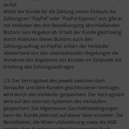
ax-full.
Wählt der Kunde für die Zahlung seines Einkaufs die
SEKA
Zahlungsart "PayPal" oder "PayPal Express" aus, gibt er
mit Anklicken des den Bestellvorgang abschließenden
Shimano
Buttons sein Angebot ab. Erteilt der Kunde gleichzeitig
durch Anklicken dieses Buttons auch den
SILCA
Zahlungsauftrag an PayPal, erklärt der Verkäufer
abweichend von den obenstehenden Regelungen die
SRAM
Annahme des Angebotes des Kunden im Zeitpunkt der
Erteilung des Zahlungsauftrages.
SRM
2.5. Der Vertragstext des jeweils zwischen dem
Stronglight
Verkäufer und dem Kunden geschlossenen Vertrages
wird durch den Verkäufer gespeichert. Der Vertragstext
wird auf den internen Systemen des Verkäufers
THM Carbones
gespeichert. Die Allgemeinen Geschäftsbedingungen
kann der Kunde jederzeit auf dieser Seite einsehen. Die
Topeak
Bestelldaten, die Widerrufsbelehrung sowie die AGB