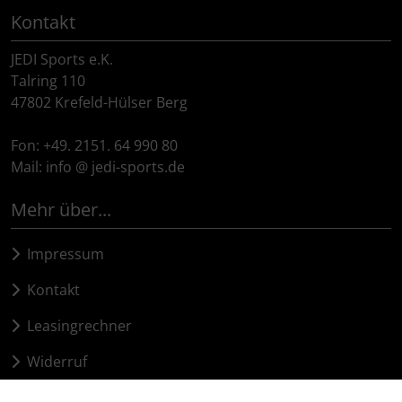
Kontakt
JEDI Sports e.K.
Talring 110
47802 Krefeld-Hülser Berg
Fon: +49. 2151. 64 990 80
Mail: info @ jedi-sports.de
Mehr über...
Impressum
Kontakt
Leasingrechner
Widerruf
Lieferzeit