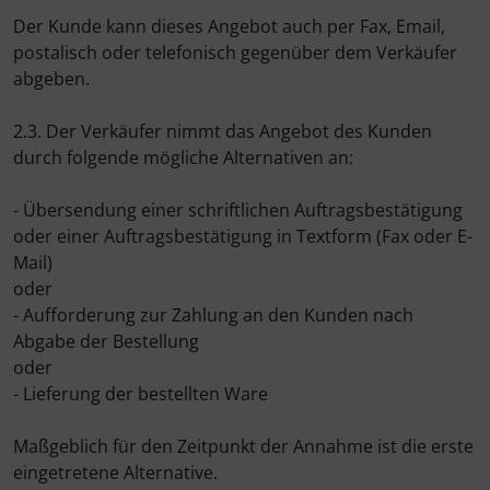
Der Kunde kann dieses Angebot auch per Fax, Email,
LOOK
postalisch oder telefonisch gegenüber dem Verkäufer
abgeben.
Mavic
2.3. Der Verkäufer nimmt das Angebot des Kunden
MOST
durch folgende mögliche Alternativen an:
Muc-Off
- Übersendung einer schriftlichen Auftragsbestätigung
oder einer Auftragsbestätigung in Textform (Fax oder E-
Nimbl
Mail)
oder
OAKLEY
- Aufforderung zur Zahlung an den Kunden nach
Abgabe der Bestellung
OPEN Cycle
oder
- Lieferung der bestellten Ware
Optimize
Maßgeblich für den Zeitpunkt der Annahme ist die erste
eingetretene Alternative.
Pinarello