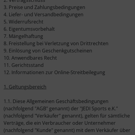
2. Vertragsschluss
Flaschenhalter & Zubehör
3. Preise und Zahlungsbedingungen
LOOK
Wilier Triestina
LOOK
LOOK
Laufräder
ENCODER STRIKE (Vented)
Ceramicspeed
4. Liefer- und Versandbedingungen
Indoor-Trainingsrollen
5. Widerrufsrecht
SEKA
SEKA
Lenker
SUTRO
Cervélo
6. Eigentumsvorbehalt
Laufradzubehör
7. Mängelhaftung
8. Freistellung bei Verletzung von Drittrechten
Wilier Triestina
Lenkerband
SUTRO LITE
CloseTheGap
9. Einlösung von Geschenkgutscheinen
Rahmenzubehör
10. Anwendbares Recht
Pedale
SUTRO LITE SWEEP
Colnago
11. Gerichtsstand
Reinigungs- & Pflegemittel
12. Informationen zur Online-Streitbeilegung
Powermeter
SUTRO S
CONTEC
Rucksäcke & Taschen
1. Geltungsbereich
Reifen
HYDRA
Continental
Schmierstoffe
1.1. Diese Allgemeinen Geschäftsbedingungen
Sattelstützen
FLIGHT JACKET
DMT
(nachfolgend "AGB" genannt) der "JEDI Sports e.K."
Werkzeug & Zubehör
(nachfolgend "Verkäufer" genannt), gelten für sämtliche
Sättel
FIELD JACKET
DT Swiss
Verträge, die ein Verbraucher oder Unternehmer
(nachfolgend "Kunde" genannt) mit dem Verkäufer über