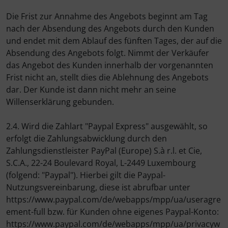
Die Frist zur Annahme des Angebots beginnt am Tag
Pirelli
nach der Absendung des Angebots durch den Kunden
und endet mit dem Ablauf des fünften Tages, der auf die
Princeton Carbonworks
Absendung des Angebots folgt. Nimmt der Verkäufer
das Angebot des Kunden innerhalb der vorgenannten
Prologo
Frist nicht an, stellt dies die Ablehnung des Angebots
dar. Der Kunde ist dann nicht mehr an seine
Quarq
Willenserklärung gebunden.
React
2.4. Wird die Zahlart "Paypal Express" ausgewählt, so
erfolgt die Zahlungsabwicklung durch den
Reserve
Zahlungsdienstleister PayPal (Europe) S.à r.l. et Cie,
S.C.A., 22-24 Boulevard Royal, L-2449 Luxembourg
Rotor
(folgend: "Paypal"). Hierbei gilt die Paypal-
Nutzungsvereinbarung, diese ist abrufbar unter
https://www.paypal.com/de/webapps/mpp/ua/useragre
SARTO
ement-full bzw. für Kunden ohne eigenes Paypal-Konto:
https://www.paypal.com/de/webapps/mpp/ua/privacyw
Schwalbe