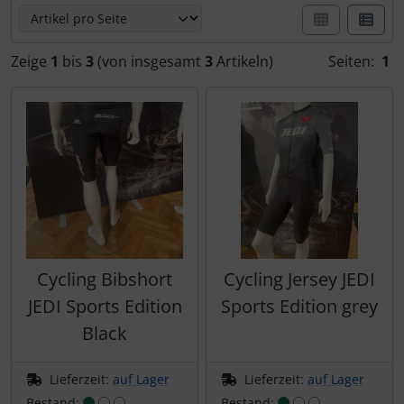
Flaschenhalter & Zubehör
LOOK
Wilier Triestina
LOOK
LOOK
Laufräder
ENCODER STRIKE (Vented)
Indoor-Trainingsrollen
Zeige
1
bis
3
(von insgesamt
3
Artikeln)
Seiten:
1
SEKA
SEKA
Lenker
SUTRO
Laufradzubehör
Wilier Triestina
Lenkerband
SUTRO LITE
Rahmenzubehör
Pedale
SUTRO LITE SWEEP
Reinigungs- & Pflegemittel
Powermeter
SUTRO S
Rucksäcke & Taschen
Reifen
HYDRA
Cycling Bibshort
Cycling Jersey JEDI
Schmierstoffe
JEDI Sports Edition
Sports Edition grey
Sattelstützen
FLIGHT JACKET
Black
Werkzeug & Zubehör
Sättel
FIELD JACKET
Lieferzeit:
auf Lager
Lieferzeit:
auf Lager
Bestand:
Bestand: