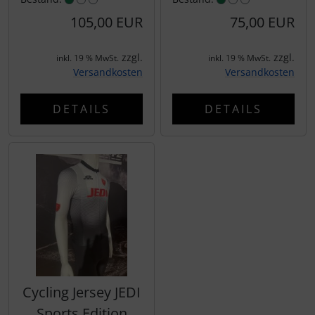
Schalthebel
Turbine
105,00 EUR
75,00 EUR
Schaltwerke
zzgl.
zzgl.
inkl. 19 % MwSt.
inkl. 19 % MwSt.
Versandkosten
Versandkosten
Schaltkabel + Bremskabel
DETAILS
DETAILS
Umwerfer
Vorbauten
Cycling Jersey JEDI
Sports Edition