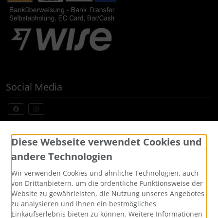
Social Media
Widerrufsformular
Diese Webseite verwendet Cookies und
andere Technologien
Wir verwenden Cookies und ähnliche Technologien, auch
von Drittanbietern, um die ordentliche Funktionsweise der
Website zu gewährleisten, die Nutzung unseres Angebotes
zu analysieren und Ihnen ein bestmögliches
Einkaufserlebnis bieten zu können. Weitere Informationen