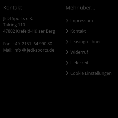
Schalthebel
Turbine
Dynamic
Kontakt
Mehr über...
Schaltwerke
Elite
JEDI Sports e.K.
Impressum
Talring 110
Schaltkabel + Bremskabel
ENVE
47802 Krefeld-Hülser Berg
Kontakt
Umwerfer
Ergon
Leasingrechner
Fon: +49. 2151. 64 990 80
Mail: info @ jedi-sports.de
Widerruf
Vorbauten
Faserwerk
Lieferzeit
Feedback Sports
Cookie Einstellungen
Fizik
Fulcrum
Gravaa