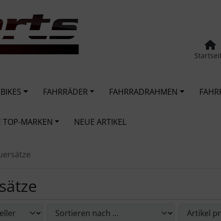
Startsei
 BIKES
FAHRRÄDER
FAHRRADRAHMEN
FAHR
 TOP-MARKEN
NEUE ARTIKEL
uersätze
sätze
Sie die nachfolgenden Artikel umsortieren und zwischen ein