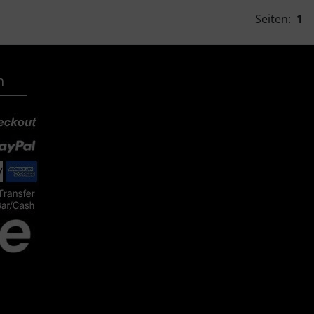
Seiten:
1
n