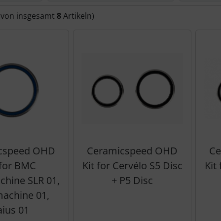
(von insgesamt
8
Artikeln)
cspeed OHD
Ceramicspeed OHD
Ce
 for BMC
Kit for Cervélo S5 Disc
Kit
hine SLR 01,
+ P5 Disc
achine 01,
aius 01