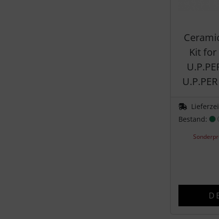
Hammerhead
Hutchinson
Cerami
Kit fo
Ingrid
U.P.PE
U.P.PER 
JEDI Sports
K-Edge
Lieferze
Bestand:
KASK
Sonderpr
KOO
Lezyne
D
Lightweight