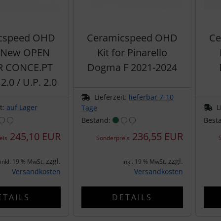
cspeed OHD
Ceramicspeed OHD
Ce
r New OPEN
Kit for Pinarello
R CONCE.PT
Dogma F 2021-2024
2.0 / U.P. 2.0
Lieferzeit:
lieferbar 7-10
it:
auf Lager
L
Tage
Bestand:
Best
245,10 EUR
236,55 EUR
eis
Sonderpreis
zzgl.
zzgl.
inkl. 19 % MwSt.
inkl. 19 % MwSt.
Versandkosten
Versandkosten
ETAILS
DETAILS