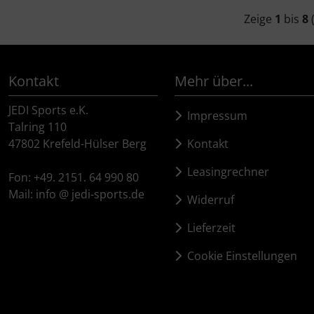
LOOK
Zeige
1
bis
8
Mavic
Kontakt
Mehr über...
MOST
JEDI Sports e.K.
Impressum
Muc-Off
Talring 110
47802 Krefeld-Hülser Berg
Kontakt
Nimbl
Leasingrechner
Fon: +49. 2151. 64 990 80
Mail: info @ jedi-sports.de
OAKLEY
Widerruf
Lieferzeit
OPEN Cycle
Cookie Einstellungen
Optimize
Pinarello