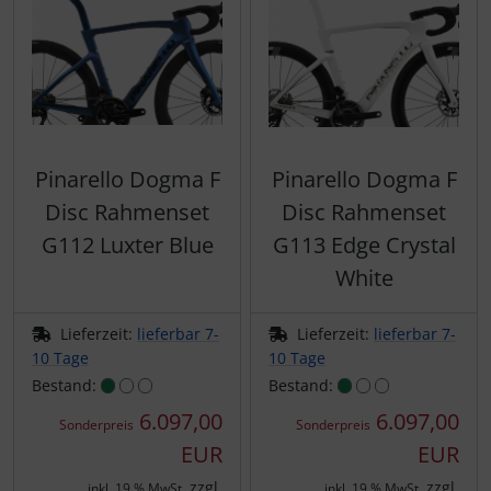
SEKA
Shimano
SILCA
Pinarello Dogma F
Pinarello Dogma F
Disc Rahmenset
Disc Rahmenset
SRAM
G112 Luxter Blue
G113 Edge Crystal
White
SRM
Stronglight
Lieferzeit:
lieferbar 7-
Lieferzeit:
lieferbar 7-
10 Tage
10 Tage
Bestand:
Bestand:
THM Carbones
6.097,00
6.097,00
Sonderpreis
Sonderpreis
Topeak
EUR
EUR
zzgl.
zzgl.
inkl. 19 % MwSt.
inkl. 19 % MwSt.