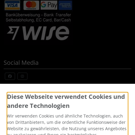
Social Media
Widerrufsformular
Diese Webseite verwendet Cookies und
andere Technologien
Wir verwenden Cookies und ähnliche Technologien, auch
von Drittanbietern, um die ordentliche Funktionsweise der
Website zu gewährleisten, die Nutzung unseres Angebotes
zu analysieren und Ihnen ein bestmögliches