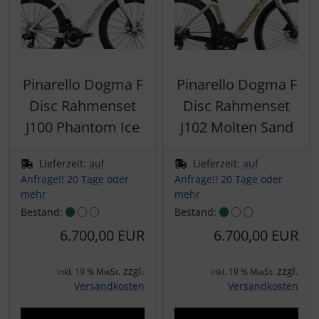
Schalthebel
Turbine
Dynamic
Schaltwerke
Elite
Schaltkabel + Bremskabel
ENVE
Pinarello Dogma F
Pinarello Dogma F
Disc Rahmenset
Disc Rahmenset
Umwerfer
Ergon
J100 Phantom Ice
J102 Molten Sand
Vorbauten
Faserwerk
Lieferzeit:
auf
Lieferzeit:
auf
Anfrage!! 20 Tage oder
Anfrage!! 20 Tage oder
Feedback Sports
mehr
mehr
Bestand:
Bestand:
Fizik
6.700,00 EUR
6.700,00 EUR
Fulcrum
zzgl.
zzgl.
inkl. 19 % MwSt.
inkl. 19 % MwSt.
Versandkosten
Versandkosten
Gravaa