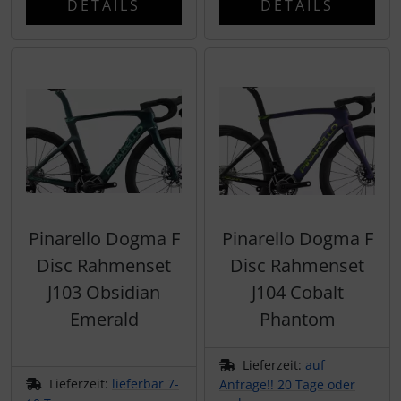
DETAILS
DETAILS
Hammerhead
Hutchinson
Ingrid
JEDI Sports
K-Edge
Pinarello Dogma F
Pinarello Dogma F
KASK
Disc Rahmenset
Disc Rahmenset
KOO
J103 Obsidian
J104 Cobalt
Emerald
Phantom
Lezyne
Lieferzeit:
auf
Lightweight
Lieferzeit:
lieferbar 7-
Anfrage!! 20 Tage oder