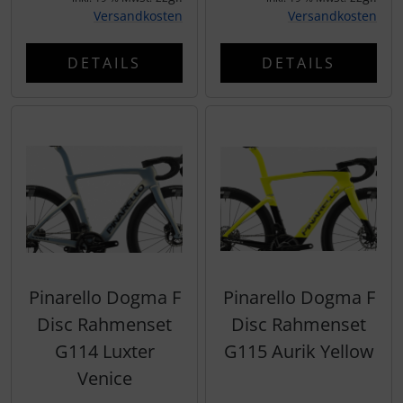
tubolito
Versandkosten
Versandkosten
tune
DETAILS
DETAILS
Ultradynamico
Vittoria
Voxom
Wahoo
Wilier Triestina
Pinarello Dogma F
Pinarello Dogma F
Disc Rahmenset
Disc Rahmenset
WOLFPACK
G114 Luxter
G115 Aurik Yellow
ZIPP
Venice