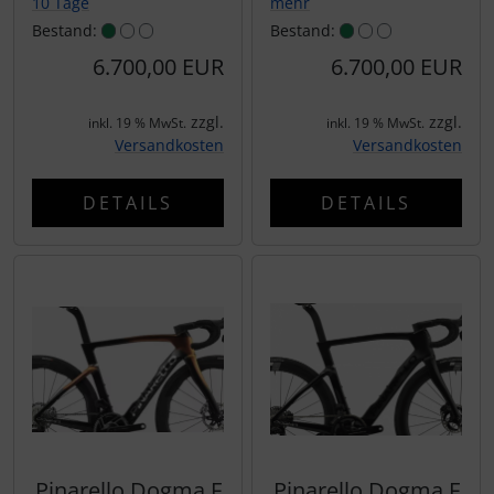
10 Tage
mehr
LOOK
Bestand:
Bestand:
6.700,00 EUR
6.700,00 EUR
Mavic
zzgl.
zzgl.
inkl. 19 % MwSt.
inkl. 19 % MwSt.
MOST
Versandkosten
Versandkosten
Muc-Off
DETAILS
DETAILS
Nimbl
OAKLEY
OPEN Cycle
Optimize
Pinarello
Pinarello Dogma F
Pinarello Dogma F