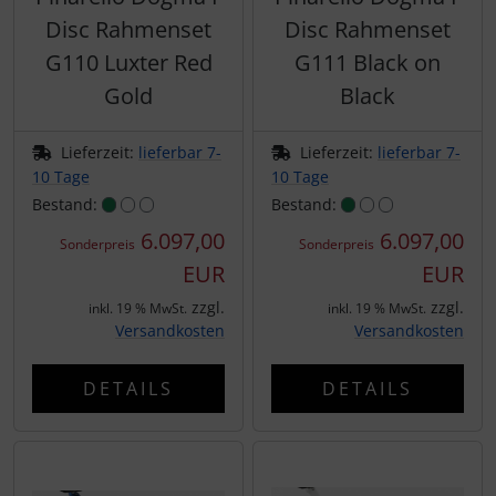
Disc Rahmenset
Disc Rahmenset
Pirelli
G110 Luxter Red
G111 Black on
Gold
Black
Princeton Carbonworks
Prologo
Lieferzeit:
lieferbar 7-
Lieferzeit:
lieferbar 7-
10 Tage
10 Tage
Bestand:
Bestand:
Quarq
6.097,00
6.097,00
Sonderpreis
Sonderpreis
React
EUR
EUR
zzgl.
zzgl.
inkl. 19 % MwSt.
inkl. 19 % MwSt.
Reserve
Versandkosten
Versandkosten
Rotor
DETAILS
DETAILS
SARTO
Schwalbe