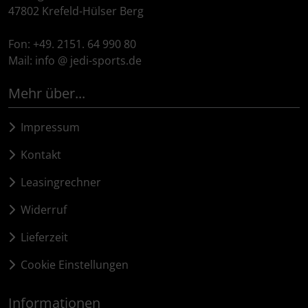
Schalthebel
Turbine
Dynamic
47802 Krefeld-Hülser Berg
Schaltwerke
Elite
Fon: +49. 2151. 64 990 80
Mail: info @ jedi-sports.de
Schaltkabel + Bremskabel
ENVE
Mehr über...
Umwerfer
Ergon
Impressum
Vorbauten
Faserwerk
Kontakt
Feedback Sports
Leasingrechner
Widerruf
Fizik
Lieferzeit
Fulcrum
Cookie Einstellungen
Gravaa
Informationen