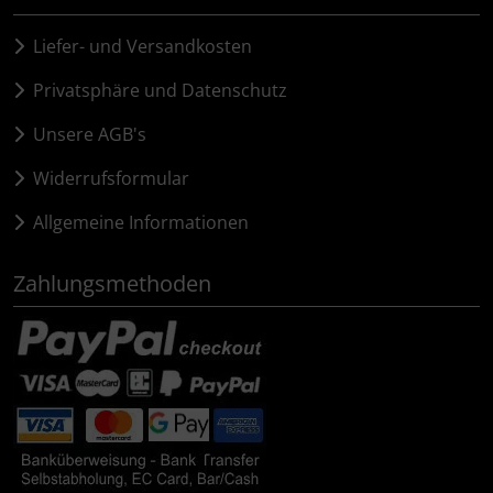
Hammerhead
Liefer- und Versandkosten
Hutchinson
Privatsphäre und Datenschutz
Ingrid
Unsere AGB's
Widerrufsformular
JEDI Sports
Allgemeine Informationen
K-Edge
Zahlungsmethoden
KASK
KOO
Lezyne
Lightweight