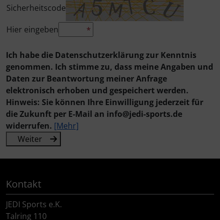
Sicherheitscode
Flaschenhalter & Zubehör
LOOK
Wilier Triestina
LOOK
LOOK
Laufräder
ENCODER STRIKE (Vented)
Ceramicspeed
Hier eingeben
*
Indoor-Trainingsrollen
SEKA
SEKA
Lenker
SUTRO
Cervélo
Ich habe die Datenschutzerklärung zur Kenntnis
Laufradzubehör
genommen. Ich stimme zu, dass meine Angaben und
Wilier Triestina
Lenkerband
SUTRO LITE
CloseTheGap
Daten zur Beantwortung meiner Anfrage
Rahmenzubehör
elektronisch erhoben und gespeichert werden.
Pedale
SUTRO LITE SWEEP
Colnago
Hinweis: Sie können Ihre Einwilligung jederzeit für
Reinigungs- & Pflegemittel
die Zukunft per E-Mail an info@jedi-sports.de
Powermeter
SUTRO S
CONTEC
widerrufen.
[Mehr]
Rucksäcke & Taschen
Weiter
Reifen
HYDRA
Continental
Schmierstoffe
Sattelstützen
FLIGHT JACKET
DMT
Kontakt
Werkzeug & Zubehör
Sättel
FIELD JACKET
DT Swiss
JEDI Sports e.K.
Talring 110