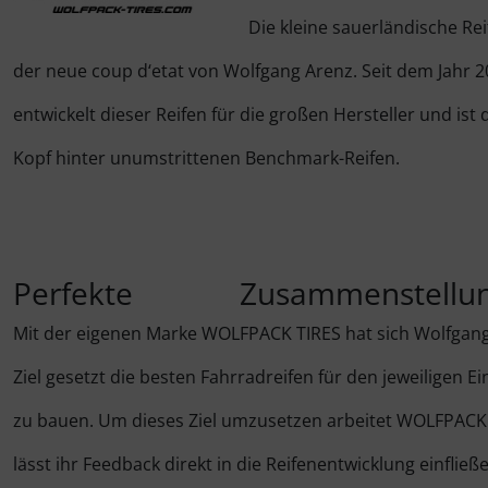
Flaschenhalter & Zubehör
Die kleine sauerländische R
LOOK
Wilier Triestina
LOOK
LOOK
Laufräder
ENCODER STRIKE (Vented)
der neue coup d‘etat von Wolfgang Arenz. Seit dem Jahr 
Indoor-Trainingsrollen
SEKA
SEKA
Lenker
SUTRO
entwickelt dieser Reifen für die großen Hersteller und ist 
Laufradzubehör
Kopf hinter unumstrittenen Benchmark-Reifen.
Wilier Triestina
Lenkerband
SUTRO LITE
Rahmenzubehör
Pedale
SUTRO LITE SWEEP
Reinigungs- & Pflegemittel
Powermeter
SUTRO S
Perfekte Zusammenstellu
Rucksäcke & Taschen
Reifen
HYDRA
Mit der eigenen Marke WOLFPACK TIRES hat sich Wolfgan
Schmierstoffe
Ziel gesetzt die besten Fahrradreifen für den jeweiligen E
Sattelstützen
FLIGHT JACKET
Werkzeug & Zubehör
zu bauen. Um dieses Ziel umzusetzen arbeitet WOLFPACK
Sättel
FIELD JACKET
lässt ihr Feedback direkt in die Reifenentwicklung einfließ