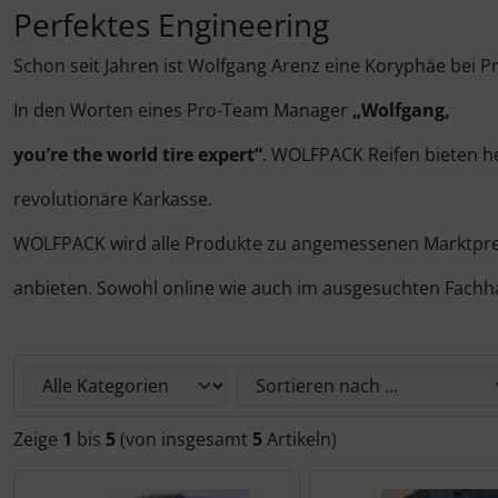
Schalthebel
Turbine
Perfektes Engineering
Schaltwerke
Schon seit Jahren ist Wolfgang Arenz eine Koryphäe bei 
In den Worten eines Pro-Team Manager
„Wolfgang,
Schaltkabel + Bremskabel
you’re the world tire expert“
. WOLFPACK Reifen bieten 
Umwerfer
revolutionäre Karkasse.
Vorbauten
WOLFPACK wird alle Produkte zu angemessenen Marktpr
anbieten. Sowohl online wie auch im ausgesuchten Fachh
Hier können Sie die nachfolgenden Artikel umsortieren u
Zeige
1
bis
5
(von insgesamt
5
Artikeln)