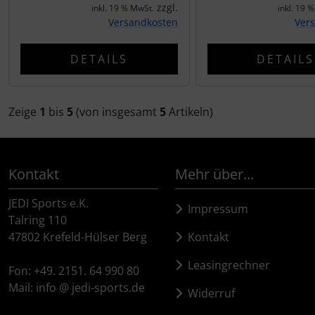
zzgl.
inkl. 19 % MwSt.
inkl. 19 
Versandkosten
Ver
DETAILS
DETAILS
Zeige
1
bis
5
(von insgesamt
5
Artikeln)
Kontakt
Mehr über...
JEDI Sports e.K.
Impressum
Talring 110
47802 Krefeld-Hülser Berg
Kontakt
Leasingrechner
Fon: +49. 2151. 64 990 80
Mail: info @ jedi-sports.de
Widerruf