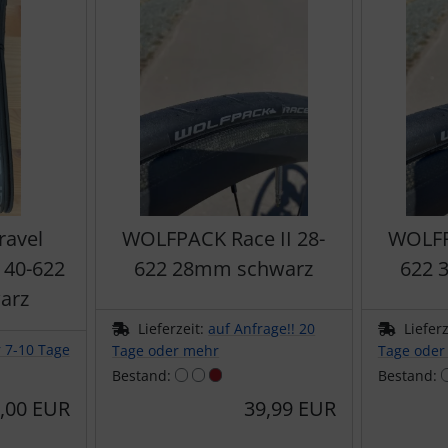
avel
WOLFPACK Race II 28-
WOLFP
 40-622
622 28mm schwarz
622 
arz
Lieferzeit:
auf Anfrage!! 20
Liefer
r 7-10 Tage
Tage oder mehr
Tage oder
Bestand:
Bestand:
,00 EUR
39,99 EUR