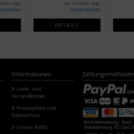
zzgl.
zzgl.
% MwSt.
inkl. 19 % MwSt.
sandkosten
Versandkosten
DETAILS
Informationen
Zahlungsmethode
Liefer- und
Versandkosten
Privatsphäre und
Datenschutz
Unsere AGB's