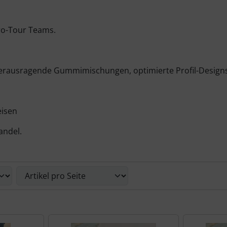
Pro-Tour Teams.
herausragende Gummimischungen, optimierte Profil-Design
eisen
andel.
nd zwischen einer Box- oder Listenansicht wählen.