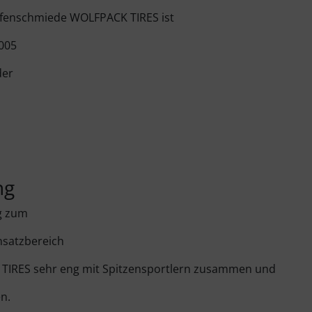
eifenschmiede WOLFPACK TIRES ist
2005
der
ng
g zum
insatzbereich
 TIRES sehr eng mit Spitzensportlern zusammen und
en.