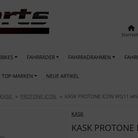
Startsei
 BIKES
FAHRRÄDER
FAHRRADRAHMEN
FAHR
 TOP-MARKEN
NEUE ARTIKEL
KASK
PROTONE ICON
KASK PROTONE ICON WG11 whi
urück-" und "Vor-Button" nutzen, um zwischen den Bildern zu
KASK
KASK PROTONE 