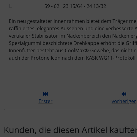
L
59 - 62
23 15/64 - 24 13/32
LOOK
Ein neu gestalteter Innenrahmen bietet dem Träger mehr
Mavic
raffiniertes, elegantes Aussehen und eine verbesserte
vertikaler Stabilisator im Nackenbereich den Nacken er
MOST
Spezialgummi beschichtete Drehkappe erhöht die Griffigk
Innenfutter besteht aus CoolMax®-Gewebe, das nicht 
Muc-Off
auch der Protone Icon nach dem KASK WG11-Protokoll en
Nimbl
OAKLEY
Erster
vorheriger
OPEN Cycle
Optimize
Kunden, die diesen Artikel kauften
Pinarello