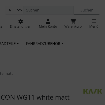
Suchen
te
Einstellungen
Mein Konto
Warenkorb
Menü
RADTEILE
FAHRRADZUBEHÖR
te matt
 navigieren. Zum Vergrößern klicken Sie auf das Bild.
ICON WG11 white matt