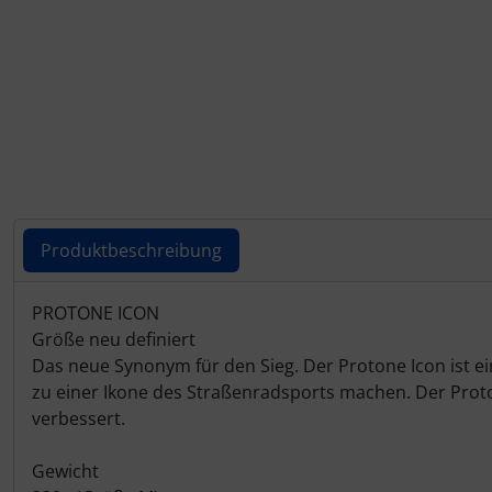
Schalthebel
Turbine
Dynamic
Schaltwerke
Elite
Schaltkabel + Bremskabel
ENVE
Umwerfer
Ergon
Vorbauten
Faserwerk
Produktbeschreibung
Feedback Sports
Produktbeschreibung
PROTONE ICON
Größe neu definiert
Fizik
Das neue Synonym für den Sieg. Der Protone Icon ist e
zu einer Ikone des Straßenradsports machen. Der Prot
Fulcrum
verbessert.
Gravaa
Gewicht