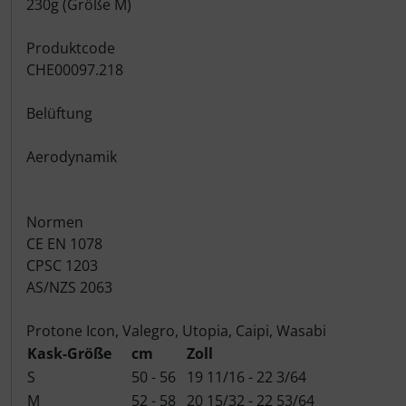
230g (Größe M)
Hammerhead
Produktcode
Hutchinson
CHE00097.218
Ingrid
Belüftung
JEDI Sports
Aerodynamik
K-Edge
Normen
CE EN 1078
KASK
CPSC 1203
AS/NZS 2063
KOO
Protone Icon, Valegro, Utopia, Caipi, Wasabi
Lezyne
Kask-Größe
cm
Zoll
S
50 - 56
19 11/16 - 22 3/64
Lightweight
M
52 - 58
20 15/32 - 22 53/64