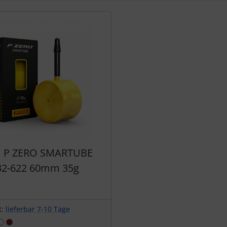
te zu den einzelnen Artikeln.
I P ZERO SMARTUBE
32-622 60mm 35g
t:
lieferbar 7-10 Tage