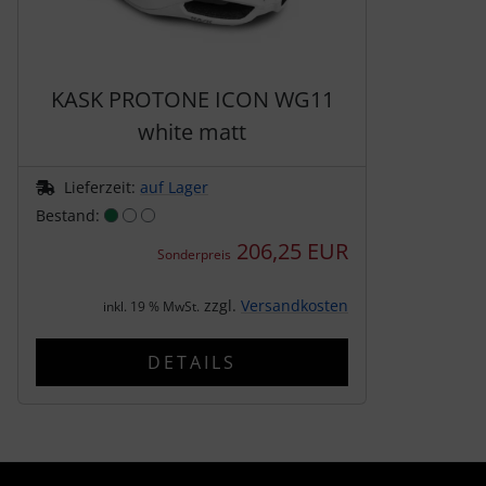
tubolito
tune
KASK PROTONE ICON WG11
Ultradynamico
white matt
Vittoria
Lieferzeit:
auf Lager
Bestand:
Voxom
206,25 EUR
Sonderpreis
Wahoo
zzgl.
Versandkosten
inkl. 19 % MwSt.
Wilier Triestina
DETAILS
WOLFPACK
ZIPP