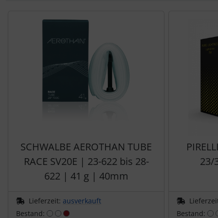
Es folgt ein Produktslider - navigieren Sie mit der Tab-Tas
Pirelli
Princeton Carbonworks
Prologo
Quarq
React
Reserve
SCHWALBE AEROTHAN TUBE
PIRELL
RACE SV20E | 23-622 bis 28-
23/
Rotor
622 | 41 g | 40mm
SARTO
Lieferzeit:
ausverkauft
Lieferzei
Bestand:
Bestand:
Schwalbe