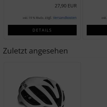
27,90 EUR
SEKA
zzgl.
Versandkosten
inkl. 19 % MwSt.
inkl
Shimano
DETAILS
SILCA
Zuletzt angesehen
SRAM
SRM
Es folgt ein Produktslider - navigieren Sie mit der Tab-Tas
Stronglight
THM Carbones
Topeak