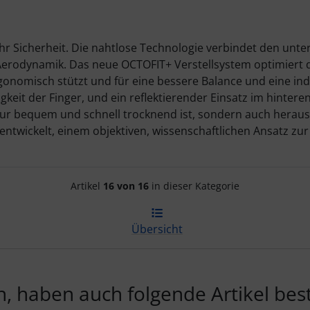
 Sicherheit. Die nahtlose Technologie verbindet den untere
 Aerodynamik. Das neue OCTOFIT+ Verstellsystem optimiert 
gonomisch stützt und für eine bessere Balance und eine ind
eit der Finger, und ein reflektierender Einsatz im hintere
nur bequem und schnell trocknend ist, sondern auch hera
twickelt, einem objektiven, wissenschaftlichen Ansatz zu
Artikelnavigation innerhalb d
Artikel
16 von 16
in dieser Kategorie
Übersicht
, haben auch folgende Artikel beste