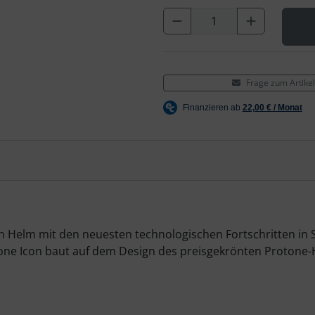
Frage zum Artikel
in Helm mit den neuesten technologischen Fortschritten in 
one Icon baut auf dem Design des preisgekrönten Protone-