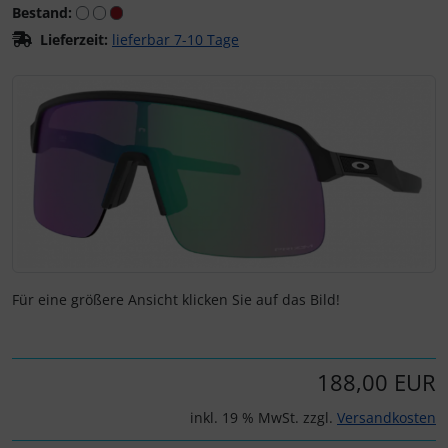
Bestand:
Flaschenhalter & Zubehör
Lieferzeit:
lieferbar 7-10 Tage
LOOK
Wilier Triestina
LOOK
LOOK
Laufräder
Ceramicspeed
Indoor-Trainingsrollen
Wenn mehr als ein Produktbild exitiert, können Sie die "Z
SEKA
SEKA
Lenker
Cervélo
Laufradzubehör
Wilier Triestina
Lenkerband
CloseTheGap
Rahmenzubehör
Pedale
Colnago
Reinigungs- & Pflegemittel
Powermeter
CONTEC
Rucksäcke & Taschen
Reifen
Continental
Für eine größere Ansicht klicken Sie auf das Bild!
Schmierstoffe
Sattelstützen
DMT
Werkzeug & Zubehör
188,00 EUR
Sättel
DT Swiss
inkl. 19 % MwSt. zzgl.
Versandkosten