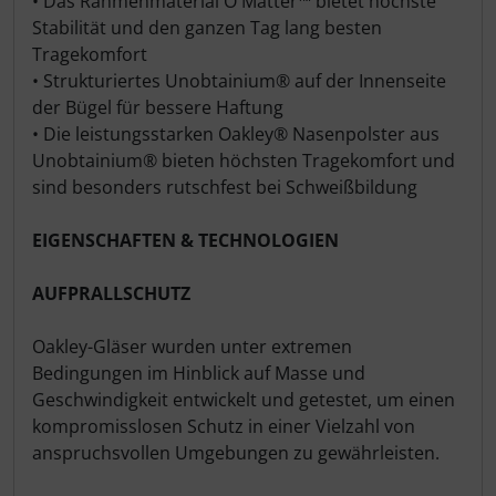
• Das Rahmenmaterial O Matter™ bietet höchste
Hammerhead
Stabilität und den ganzen Tag lang besten
Tragekomfort
Hutchinson
• Strukturiertes Unobtainium® auf der Innenseite
der Bügel für bessere Haftung
Ingrid
• Die leistungsstarken Oakley® Nasenpolster aus
Unobtainium® bieten höchsten Tragekomfort und
JEDI Sports
sind besonders rutschfest bei Schweißbildung
EIGENSCHAFTEN & TECHNOLOGIEN
K-Edge
AUFPRALLSCHUTZ
KASK
Oakley-Gläser wurden unter extremen
KOO
Bedingungen im Hinblick auf Masse und
Geschwindigkeit entwickelt und getestet, um einen
Lezyne
kompromisslosen Schutz in einer Vielzahl von
anspruchsvollen Umgebungen zu gewährleisten.
Lightweight