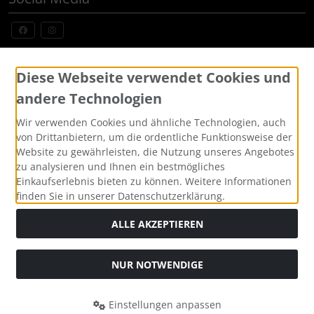
Widerrufsformular
Diese Webseite verwendet Cookies und
andere Technologien
Wir verwenden Cookies und ähnliche Technologien, auch
von Drittanbietern, um die ordentliche Funktionsweise der
Website zu gewährleisten, die Nutzung unseres Angebotes
zu analysieren und Ihnen ein bestmögliches
Einkaufserlebnis bieten zu können. Weitere Informationen
finden Sie in unserer Datenschutzerklärung.
Alle Preise inkl. gesetzl. MwSt. zzgl.
Versandkosten
. Die
durchgestrichenen Preise entsprechen dem bisherigen Preis
ALLE AKZEPTIEREN
bei Custom Made Bikes, Individuelle Fahrräder, Pinarello,
BMC, Cervelo und mehr, sofort lieferbar.
NUR NOTWENDIGE
Custom Made Bikes, Individuelle Fahrräder, Pinarello, BMC,
Cervelo und mehr, sofort lieferbar © 2026 | Template © 2026
by Karl
Einstellungen anpassen