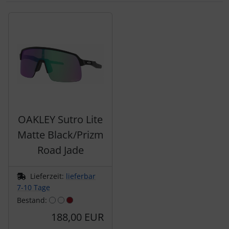
tubolito
Es folgt ein Produktslider - navigieren Sie mit der Tab-Tas
tune
Ultradynamico
Vittoria
Voxom
OAKLEY Sutro Lite
Matte Black/Prizm
Wahoo
Road Jade
Wilier Triestina
Lieferzeit:
lieferbar
WOLFPACK
7-10 Tage
Bestand:
ZIPP
188,00 EUR