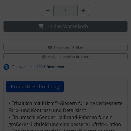
Schalthebel
Dynamic
Schaltwerke
Elite
In den Warenkorb
Schaltkabel + Bremskabel
ENVE
Umwerfer
Ergon
Frage zum Artikel
Artikeldatenblatt drucken
Vorbauten
Faserwerk
Feedback Sports
Produktbeschreibung
Fizik
Produktbeschreibung
• Erhältlich mit Prizm™-Gläsern für eine verbesserte
Fulcrum
Farb- und Kontrast- und Detailsicht
• Ein umschließender Halbrand-Rahmen für ein
Gravaa
größeres Sichtfeld und eine bessere Luftzirkulation