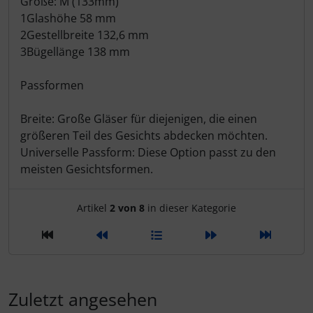
Größe: M (133mm)
1Glashöhe 58 mm
SEKA
2Gestellbreite 132,6 mm
3Bügellänge 138 mm
Shimano
Passformen
SILCA
Breite: Große Gläser für diejenigen, die einen
größeren Teil des Gesichts abdecken möchten.
SRAM
Universelle Passform: Diese Option passt zu den
meisten Gesichtsformen.
SRM
Artikelnavigation innerhalb d
Artikel
2 von 8
in dieser Kategorie
Stronglight
THM Carbones
Topeak
Zuletzt angesehen