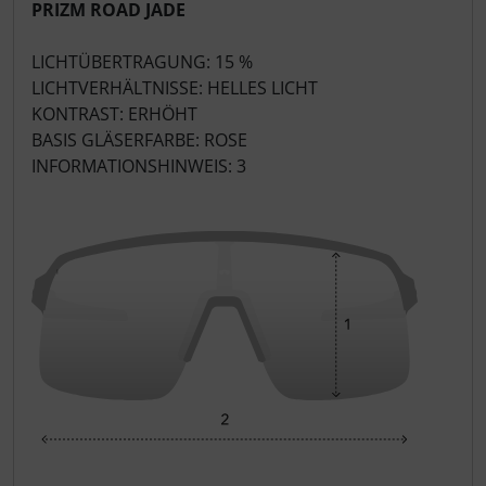
PRIZM ROAD JADE
LOOK
LICHTÜBERTRAGUNG: 15 %
Mavic
LICHTVERHÄLTNISSE: HELLES LICHT
KONTRAST: ERHÖHT
MOST
BASIS GLÄSERFARBE: ROSE
INFORMATIONSHINWEIS: 3
Muc-Off
Nimbl
OAKLEY
OPEN Cycle
Optimize
Pinarello