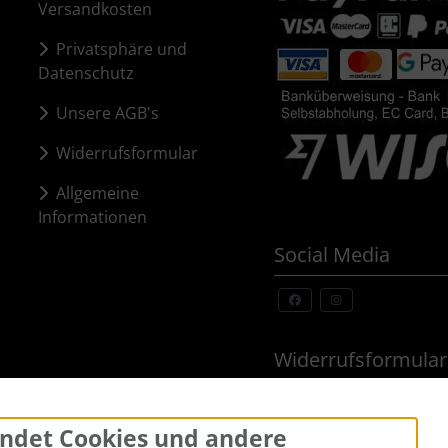
Versandkosten
Privatsphäre und
Datenschutz
Unsere AGB's
Widerrufsformular
Allgemeine
Informationen
Social Media
Widerrufsformular
ndet Cookies und andere