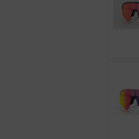
Hammerhead
Hutchinson
Ingrid
JEDI Sports
K-Edge
KASK
KOO
Lezyne
Lightweight