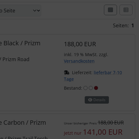
er Box- oder Listenansicht wählen.
Seiten:
1
 Black / Prizm
188,00 EUR
inkl. 19 % MwSt. zzgl.
/ Prizm Road
Versandkosten
Lieferzeit:
lieferbar 7-10
Tage
Bestand:
Details
e Carbon / Prizm
188,00 EUR
Unser bisheriger Preis
141,00 EUR
Jetzt nur
 / Prizm Trail Torch