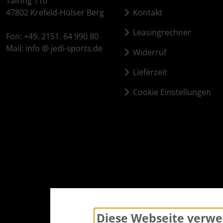
Talring 110
47802 Krefeld-Hülser Berg
Kontakt
Pirelli
Leasingrechner
Fon: +49. 2151. 64 990 80
Princeton Carbonworks
Mail: info @ jedi-sports.de
Widerruf
Prologo
Lieferzeit
Cookie Einstellungen
Quarq
React
Reserve
Rotor
SARTO
Diese Webseite verwe
Schwalbe