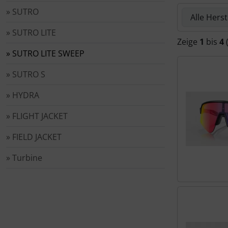
Schalthebel
Dynamic
Hier können 
» SUTRO
Schaltwerke
Elite
» SUTRO LITE
Zeige
1
bis
4
» SUTRO LITE SWEEP
Schaltkabel + Bremskabel
ENVE
» SUTRO S
Umwerfer
Ergon
» HYDRA
Vorbauten
Faserwerk
» FLIGHT JACKET
Feedback Sports
» FIELD JACKET
» Turbine
Fizik
Fulcrum
Gravaa