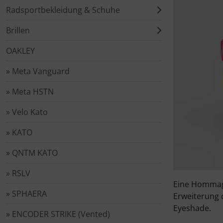
Flaschenhalter & Zubehör
Radsportbekleidung & Schuhe
LOOK
Wilier Triestina
LOOK
LOOK
Laufräder
Ceramicspeed
Brillen
Indoor-Trainingsrollen
SEKA
SEKA
Lenker
Cervélo
OAKLEY
Laufradzubehör
» Meta Vanguard
Wilier Triestina
Lenkerband
CloseTheGap
Rahmenzubehör
» Meta HSTN
Pedale
Colnago
Reinigungs- & Pflegemittel
» Velo Kato
Powermeter
CONTEC
» KATO
Rucksäcke & Taschen
Reifen
Continental
» QNTM KATO
Schmierstoffe
» RSLV
Sattelstützen
DMT
Eine Hommage 
Werkzeug & Zubehör
» SPHAERA
Erweiterung d
Sättel
DT Swiss
Eyeshade.
» ENCODER STRIKE (Vented)