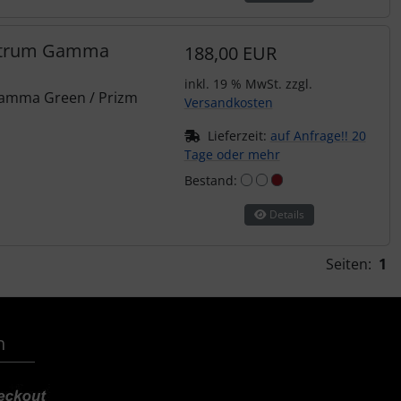
ectrum Gamma
188,00 EUR
inkl. 19 % MwSt. zzgl.
Gamma Green / Prizm
Versandkosten
Lieferzeit:
auf Anfrage!! 20
Tage oder mehr
Bestand:
Details
Seiten:
1
n