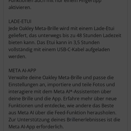
Funktionen auch mit nur einem Fingertipp
aktivieren.
Pirelli
LADE-ETUI
Princeton Carbonworks
Jede Oakley Meta-Brille wird mit einem Lade-Etui
geliefert, das unterwegs bis zu 48 Stunden Ladezeit
Prologo
bieten kann. Das Etui kann in 3,5 Stunden
vollständig mit einem USB-C-Kabel aufgeladen
Quarq
werden.
META AI-APP
React
Verwalte deine Oakley Meta-Brille und passe die
Einstellungen an, importiere und teile Fotos und
Reserve
interagiere mit dem Meta AI*-Assistenten über
deine Brille und die App. Erfahre mehr über neue
Rotor
Funktionen und entdecke, wie andere das Beste
aus Meta AI über die Feed-Funktion herausholen.
SARTO
Zur Unterstützung deines Brillenerlebnisses ist die
Meta AI-App erforderlich.
Schwalbe