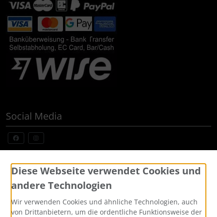
Social Media
Widerrufsformular
Diese Webseite verwendet Cookies und
andere Technologien
Wir verwenden Cookies und ähnliche Technologien, auch
von Drittanbietern, um die ordentliche Funktionsweise der