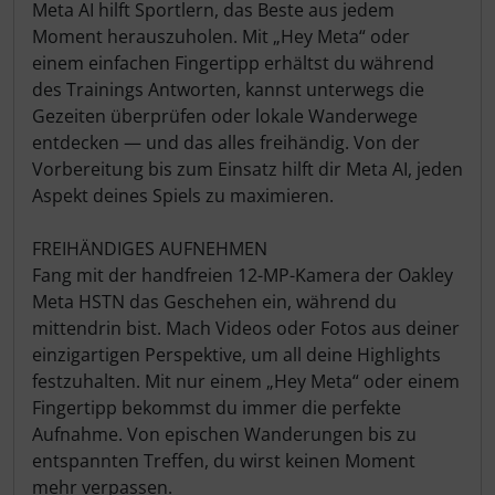
Meta AI hilft Sportlern, das Beste aus jedem
Hammerhead
Moment herauszuholen. Mit „Hey Meta“ oder
einem einfachen Fingertipp erhältst du während
Hutchinson
des Trainings Antworten, kannst unterwegs die
Gezeiten überprüfen oder lokale Wanderwege
Ingrid
entdecken — und das alles freihändig. Von der
Vorbereitung bis zum Einsatz hilft dir Meta AI, jeden
JEDI Sports
Aspekt deines Spiels zu maximieren.
K-Edge
FREIHÄNDIGES AUFNEHMEN
Fang mit der handfreien 12-MP-Kamera der Oakley
KASK
Meta HSTN das Geschehen ein, während du
mittendrin bist. Mach Videos oder Fotos aus deiner
einzigartigen Perspektive, um all deine Highlights
KOO
festzuhalten. Mit nur einem „Hey Meta“ oder einem
Fingertipp bekommst du immer die perfekte
Lezyne
Aufnahme. Von epischen Wanderungen bis zu
entspannten Treffen, du wirst keinen Moment
Lightweight
mehr verpassen.