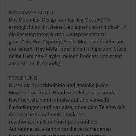
LOOK
IMMERSIVES AUDIO
Das Open-Ear-Design der Oakley Meta HSTN
Mavic
ermöglicht es dir, deine Lieblingsmusik mit direkt in
die Fassung integrierten Lautsprechern zu
MOST
genießen. Höre Spotify, Apple Music und mehr mit
nur einem „Hey Meta“ oder einem Fingertipp. Stelle
Muc-Off
deine Lieblings-Playlist, deinen Podcast und mehr
zusammen, freihändig.
Nimbl
STEUERUNG
Nutze die Sprachbefehle und genieße jeden
OAKLEY
Moment mit freien Händen. Telefoniere, sende
Nachrichten, nimm Inhalte auf und verwalte
OPEN Cycle
Einstellungen, und das alles, ohne dein Telefon aus
der Tasche zu nehmen. Dank des
Optimize
reaktionsschnellen Touchpads und der
Aufnahmetaste kannst du die verschiedenen
Pinarello