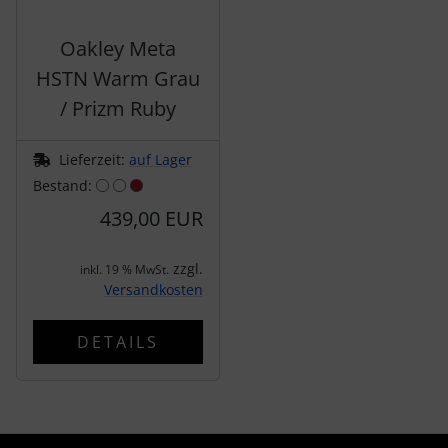
tubolito
Oakley Meta
tune
HSTN Warm Grau
/ Prizm Ruby
Ultradynamico
Lieferzeit:
auf Lager
Vittoria
Bestand:
Voxom
439,00 EUR
Wahoo
zzgl.
inkl. 19 % MwSt.
Versandkosten
Wilier Triestina
DETAILS
WOLFPACK
ZIPP