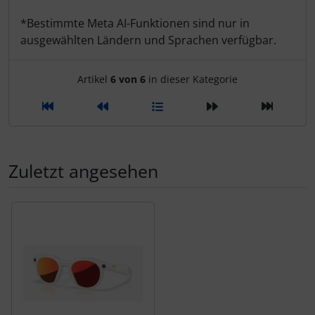
*Bestimmte Meta AI-Funktionen sind nur in
SEKA
ausgewählten Ländern und Sprachen verfügbar.
Shimano
Artikelnavigation innerhalb d
Artikel
6 von 6
in dieser Kategorie
SILCA
SRAM
Zuletzt angesehen
SRM
Es folgt ein Produktslider - navigieren Sie mit der Tab-Tas
Stronglight
THM Carbones
Topeak