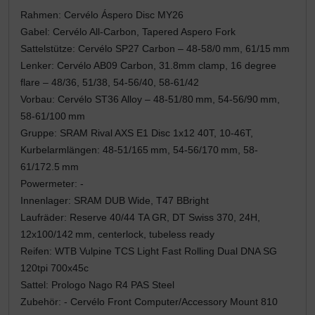
Rahmen: Cervélo Áspero Disc MY26
LOOK
Gabel: Cervélo All-Carbon, Tapered Aspero Fork
Sattelstütze: Cervélo SP27 Carbon – 48-58/0 mm, 61/15 mm
Mavic
Lenker: Cervélo AB09 Carbon, 31.8mm clamp, 16 degree
flare – 48/36, 51/38, 54-56/40, 58-61/42
MOST
Vorbau: Cervélo ST36 Alloy – 48-51/80 mm, 54-56/90 mm,
58-61/100 mm
Muc-Off
Gruppe: SRAM Rival AXS E1 Disc 1x12 40T, 10-46T,
Kurbelarmlängen: 48-51/165 mm, 54-56/170 mm, 58-
Nimbl
61/172.5 mm
Powermeter: -
OAKLEY
Innenlager: SRAM DUB Wide, T47 BBright
Laufräder: Reserve 40/44 TA GR, DT Swiss 370, 24H,
OPEN Cycle
12x100/142 mm, centerlock, tubeless ready
Reifen: WTB Vulpine TCS Light Fast Rolling Dual DNA SG
Optimize
120tpi 700x45c
Sattel: Prologo Nago R4 PAS Steel
Zubehör: - Cervélo Front Computer/Accessory Mount 810
Pinarello