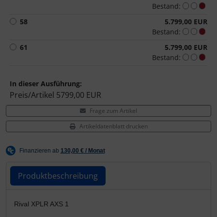
Bestand:
Hammerhead
58
5.799,00 EUR
Hutchinson
Bestand:
61
5.799,00 EUR
Ingrid
Bestand:
JEDI Sports
In dieser Ausführung:
Preis/Artikel
5799,00 EUR
K-Edge
Frage zum Artikel
Artikeldatenblatt drucken
KASK
KOO
Produktbeschreibung
Lezyne
Produktbeschreibung
Lightweight
Rival XPLR AXS 1