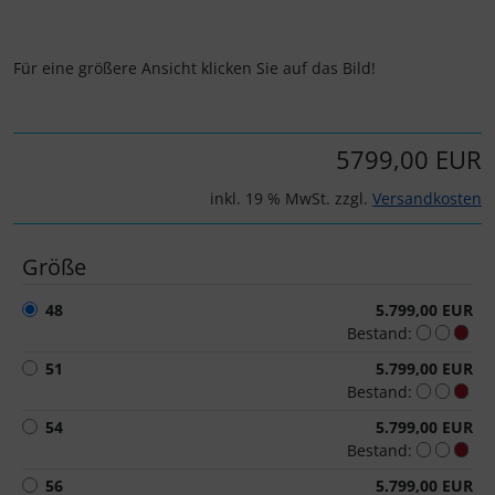
Schalthebel
Turbine
Dynamic
Schaltwerke
Elite
Für eine größere Ansicht klicken Sie auf das Bild!
Schaltkabel + Bremskabel
ENVE
5799,00 EUR
Umwerfer
Ergon
inkl. 19 % MwSt. zzgl.
Versandkosten
Vorbauten
Faserwerk
Größe
Feedback Sports
48
5.799,00 EUR
Bestand:
Fizik
51
5.799,00 EUR
Bestand:
Fulcrum
54
5.799,00 EUR
Bestand:
Gravaa
56
5.799,00 EUR