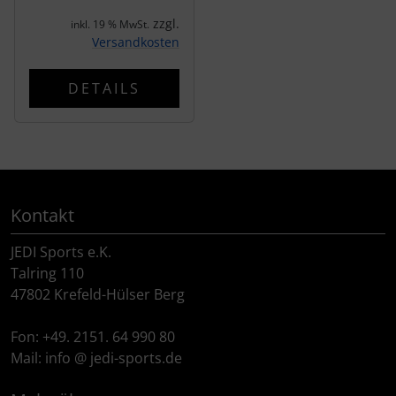
tubolito
zzgl.
inkl. 19 % MwSt.
Versandkosten
tune
DETAILS
Ultradynamico
Vittoria
Voxom
Kontakt
Wahoo
JEDI Sports e.K.
Talring 110
Wilier Triestina
47802 Krefeld-Hülser Berg
WOLFPACK
Fon: +49. 2151. 64 990 80
Mail: info @ jedi-sports.de
ZIPP