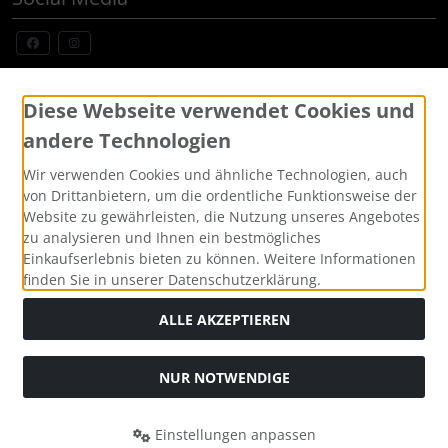
Widerrufsformular
Diese Webseite verwendet Cookies und
andere Technologien
Wir verwenden Cookies und ähnliche Technologien, auch
von Drittanbietern, um die ordentliche Funktionsweise der
Website zu gewährleisten, die Nutzung unseres Angebotes
zu analysieren und Ihnen ein bestmögliches
Einkaufserlebnis bieten zu können. Weitere Informationen
finden Sie in unserer Datenschutzerklärung.
Alle Preise inkl. gesetzl. MwSt. zzgl.
Versandkosten
. Die
durchgestrichenen Preise entsprechen dem bisherigen Preis
ALLE AKZEPTIEREN
bei Custom Made Bikes, Individuelle Fahrräder, Pinarello,
BMC, Cervelo und mehr, sofort lieferbar.
NUR NOTWENDIGE
Custom Made Bikes, Individuelle Fahrräder, Pinarello, BMC,
Cervelo und mehr, sofort lieferbar © 2026 | Template © 2026
by Karl
Einstellungen anpassen