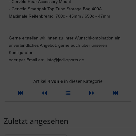
- Cervélo Rear Accessory Mount
- Cervélo Smartpak Top Tube Storage Bag 400A
Pirelli
Maximale Reifenbreite: 700c - 45mm / 650c - 47mm
Princeton Carbonworks
Gerne erstellen wir Ihnen zu Ihrer Wunschkombination ein
Prologo
unverbindliches Angebot, gerne auch über unseren
Konfigurator.
Quarq
oder per Email an: info@jedi-sports.de
React
Artikelnavigation innerhalb d
Artikel
4 von 6
in dieser Kategorie
Reserve
Rotor
Zuletzt angesehen
SARTO
Schwalbe