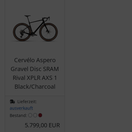
Es folgt ein Produktslider - navigieren Sie mit der Tab-Tas
SEKA
Shimano
SILCA
Cervélo Aspero
SRAM
Gravel Disc SRAM
SRM
Rival XPLR AXS 1
Black/Charcoal
Stronglight
Lieferzeit:
THM Carbones
ausverkauft
Bestand:
Topeak
5.799,00 EUR