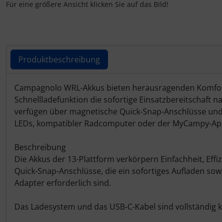
Schalthebel
Turbine
Dynamic
Für eine größere Ansicht klicken Sie auf das Bild!
Schaltwerke
Elite
Schaltkabel + Bremskabel
ENVE
Produktbeschreibung
Umwerfer
Ergon
Produktbeschreibung
Campagnolo WRL-Akkus bieten herausragenden Komfort u
Schnellladefunktion die sofortige Einsatzbereitschaft n
Vorbauten
Faserwerk
verfügen über magnetische Quick-Snap-Anschlüsse und nu
LEDs, kompatibler Radcomputer oder der MyCampy-App
Feedback Sports
Beschreibung
Fizik
Die Akkus der 13-Plattform verkörpern Einfachheit, Effi
Quick-Snap-Anschlüsse, die ein sofortiges Aufladen s
Fulcrum
Adapter erforderlich sind.
Gravaa
Das Ladesystem und das USB-C-Kabel sind vollständig k