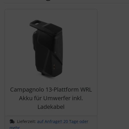
Pirelli
Es folgt ein Produktslider - navigieren Sie mit der Tab-Tas
Princeton Carbonworks
Prologo
Quarq
React
Reserve
Campagnolo 13-Plattform WRL
Akku für Umwerfer inkl.
Rotor
Ladekabel
SARTO
Lieferzeit:
auf Anfrage!! 20 Tage oder
mehr
Schwalbe