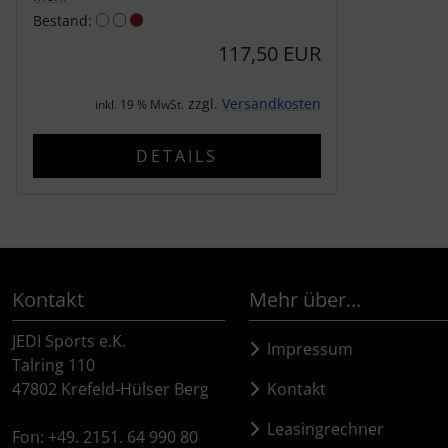
Bestand:
SEKA
117,50 EUR
Shimano
zzgl.
Versandkosten
inkl. 19 % MwSt.
SILCA
DETAILS
SRAM
SRM
Kontakt
Mehr über...
Stronglight
JEDI Sports e.K.
Impressum
THM Carbones
Talring 110
47802 Krefeld-Hülser Berg
Kontakt
Topeak
Leasingrechner
Fon: +49. 2151. 64 990 80