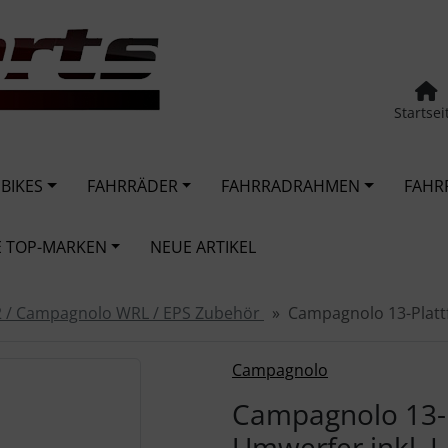
Startsei
 BIKES
FAHRRÄDER
FAHRRADRAHMEN
FAHR
 TOP-MARKEN
NEUE ARTIKEL
2 / Campagnolo WRL / EPS Zubehör
Campagnolo 13-Platt
urück-" und "Vor-Button" nutzen, um zwischen den Bildern zu
Campagnolo
Campagnolo 13-P
Umwerfer inkl. 