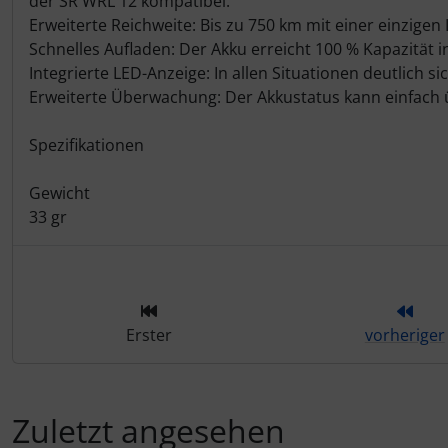
der SR WRL 12 kompatibel.
Erweiterte Reichweite: Bis zu 750 km mit einer einzige
LOOK
Schnelles Aufladen: Der Akku erreicht 100 % Kapazität i
Integrierte LED-Anzeige: In allen Situationen deutlich si
Mavic
Erweiterte Überwachung: Der Akkustatus kann einfac
MOST
Spezifikationen
Muc-Off
Gewicht
33 gr
Nimbl
OAKLEY
OPEN Cycle
Erster
vorheriger
Optimize
Zuletzt angesehen
Pinarello