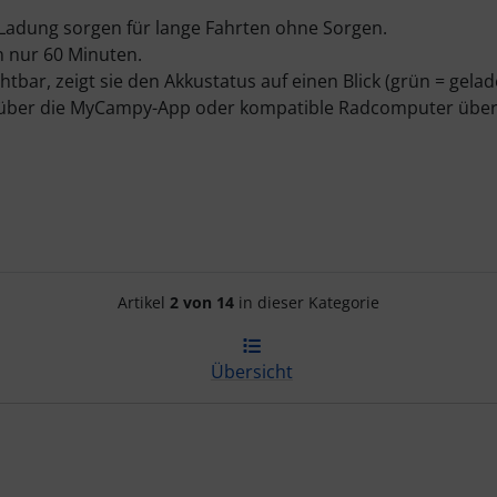
n Ladung sorgen für lange Fahrten ohne Sorgen.
n nur 60 Minuten.
chtbar, zeigt sie den Akkustatus auf einen Blick (grün = gela
h über die MyCampy-App oder kompatible Radcomputer über
Artikelnavigation innerhalb d
Artikel
2 von 14
in dieser Kategorie
Übersicht