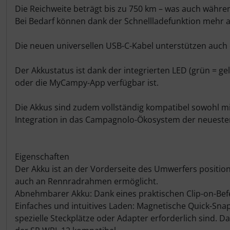
Hammerhead
Die Reichweite beträgt bis zu 750 km – was auch währen
Bei Bedarf können dank der Schnellladefunktion mehr a
Hutchinson
Die neuen universellen USB-C-Kabel unterstützen auch
Ingrid
Der Akkustatus ist dank der integrierten LED (grün = 
oder die MyCampy-App verfügbar ist.
JEDI Sports
Die Akkus sind zudem vollständig kompatibel sowohl m
K-Edge
Integration in das Campagnolo-Ökosystem der neueste
KASK
Eigenschaften
KOO
Der Akku ist an der Vorderseite des Umwerfers positio
auch an Rennradrahmen ermöglicht.
Lezyne
Abnehmbarer Akku: Dank eines praktischen Clip-on-Bef
Einfaches und intuitives Laden: Magnetische Quick-Sn
Lightweight
spezielle Steckplätze oder Adapter erforderlich sind.