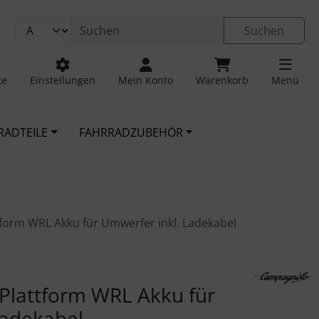
Suchen
te
Einstellungen
Mein Konto
Warenkorb
Menü
RADTEILE
FAHRRADZUBEHÖR
form WRL Akku für Umwerfer inkl. Ladekabel
 navigieren. Zum Vergrößern klicken Sie auf das Bild.
lattform WRL Akku für
Ladekabel