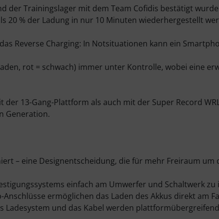
d der Trainingslager mit dem Team Cofidis bestätigt wurde 
ls 20 % der Ladung in nur 10 Minuten wiederhergestellt we
 das Reverse Charging: In Notsituationen kann ein Smartph
geladen, rot = schwach) immer unter Kontrolle, wobei eine
it der 13-Gang-Plattform als auch mit der Super Record WR
n Generation.
niert – eine Designentscheidung, die für mehr Freiraum um 
estigungssystems einfach am Umwerfer und Schaltwerk zu in
ap-Anschlüsse ermöglichen das Laden des Akkus direkt am 
 Das Ladesystem und das Kabel werden plattformübergreifend