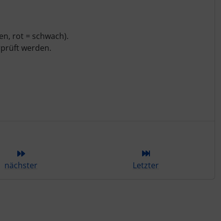
den, rot = schwach).
prüft werden.
ieser Kategorie
nächster
Letzter