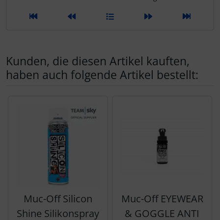
LOOK
Mavic
Kunden, die diesen Artikel kauften,
MOST
haben auch folgende Artikel bestellt:
Muc-Off
Es folgt ein Produktslider - navigieren Sie mit der Tab-Tas
Nimbl
OAKLEY
OPEN Cycle
Optimize
Muc-Off Silicon
Muc-Off EYEWEAR
Shine Silikonspray
& GOGGLE ANTI
Pinarello