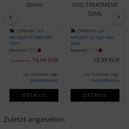
500ml
FOG TREATMENT
Pirelli
32ML
zurück
vor
Princeton Carbonworks
Lieferzeit:
auf
Lieferzeit:
auf
Anfrage!! 20 Tage oder
Anfrage!! 20 Tage oder
Prologo
mehr
mehr
Bestand:
Bestand:
Quarq
14,44 EUR
13,99 EUR
Sonderpreis
React
zzgl.
zzgl.
inkl. 19 % MwSt.
inkl. 19 % MwSt.
Versandkosten
Versandkosten
Reserve
DETAILS
DETAILS
Rotor
SARTO
Zuletzt angesehen
Schwalbe