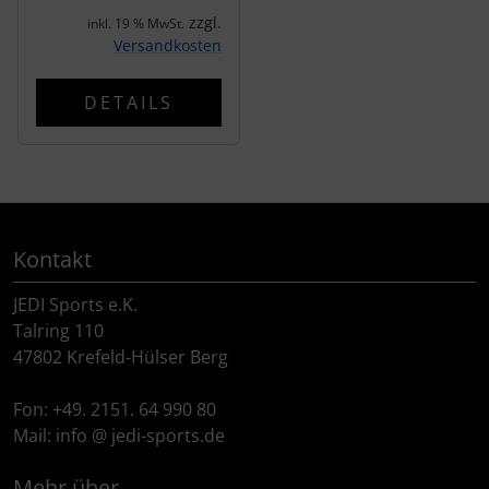
tubolito
zzgl.
inkl. 19 % MwSt.
Versandkosten
tune
DETAILS
Ultradynamico
Vittoria
Voxom
Kontakt
Wahoo
JEDI Sports e.K.
Talring 110
Wilier Triestina
47802 Krefeld-Hülser Berg
WOLFPACK
Fon: +49. 2151. 64 990 80
Mail: info @ jedi-sports.de
ZIPP
Mehr über...