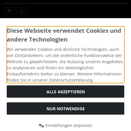
Widerrufsformular
Diese Webseite verwendet Cookies und
andere Technologien
Wir verwenden Cookies und ähnliche Technologien, auch
von Drittanbietern, um die ordentliche Funktionsweise der
Website zu gewährleisten, die Nutzung unseres Angebotes
zu analysieren und Ihnen ein bestmögliches
Einkaufserlebnis bieten zu können. Weitere Informationen
finden Sie in unserer Datenschutzerklärung.
Alle Preise inkl. gesetzl. MwSt. zzgl.
Versandkosten
. Die
durchgestrichenen Preise entsprechen dem bisherigen Preis
ALLE AKZEPTIEREN
bei Custom Made Bikes, Individuelle Fahrräder, Pinarello,
BMC, Cervelo und mehr, sofort lieferbar.
NUR NOTWENDIGE
Custom Made Bikes, Individuelle Fahrräder, Pinarello, BMC,
Cervelo und mehr, sofort lieferbar © 2026 | Template © 2026
by Karl
Einstellungen anpassen