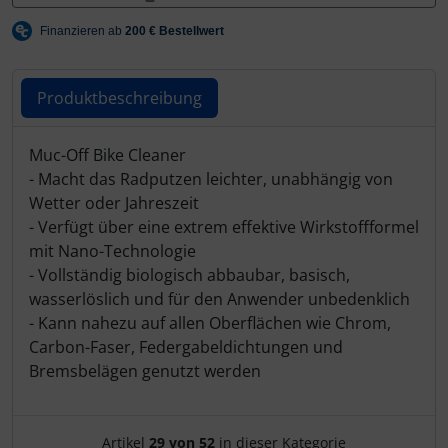
Hammerhead
Hutchinson
Produktbeschreibung
Ingrid
Produktbeschreibung
Muc-Off Bike Cleaner
JEDI Sports
- Macht das Radputzen leichter, unabhängig von
Wetter oder Jahreszeit
K-Edge
- Verfügt über eine extrem effektive Wirkstoffformel
mit Nano-Technologie
KASK
- Vollständig biologisch abbaubar, basisch,
wasserlöslich und für den Anwender unbedenklich
KOO
- Kann nahezu auf allen Oberflächen wie Chrom,
Carbon-Faser, Federgabeldichtungen und
Bremsbelägen genutzt werden
Lezyne
Lightweight
Artikelnavigation innerhalb d
Artikel
29 von 52
in dieser Kategorie