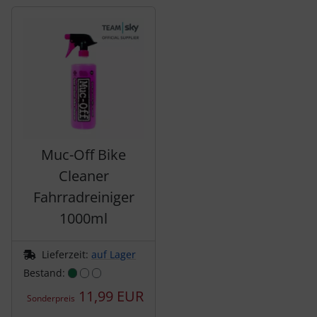
Es folgt ein Produktslider - navigieren Sie mit der Tab-Tas
SEKA
Shimano
SILCA
SRAM
Muc-Off Bike
Cleaner
SRM
Fahrradreiniger
Stronglight
1000ml
THM Carbones
Lieferzeit:
auf Lager
Bestand:
Topeak
11,99 EUR
Sonderpreis