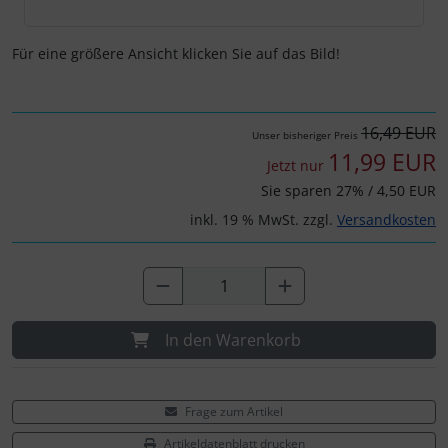
Schalthebel
Turbine
Dynamic
Schaltwerke
Elite
Für eine größere Ansicht klicken Sie auf das Bild!
Schaltkabel + Bremskabel
ENVE
16,49 EUR
Unser bisheriger Preis
Umwerfer
Ergon
11,99 EUR
Jetzt nur
Sie sparen 27% / 4,50 EUR
Vorbauten
Faserwerk
inkl. 19 % MwSt. zzgl.
Versandkosten
Feedback Sports
Fizik
In den Warenkorb
Fulcrum
Gravaa
Frage zum Artikel
Artikeldatenblatt drucken