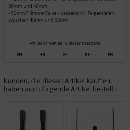
30mm und 48mm
Pirelli
- 90mm Fillmore Valve - passend für Felgentiefen
zwischen 48mm und 68mm
Princeton Carbonworks
Prologo
Artikelnavigation innerhalb d
Artikel
41 von 50
in dieser Kategorie
Quarq
React
Kunden, die diesen Artikel kauften,
Reserve
haben auch folgende Artikel bestellt:
Rotor
Es folgt ein Produktslider - navigieren Sie mit der Tab-Tas
SARTO
Schwalbe