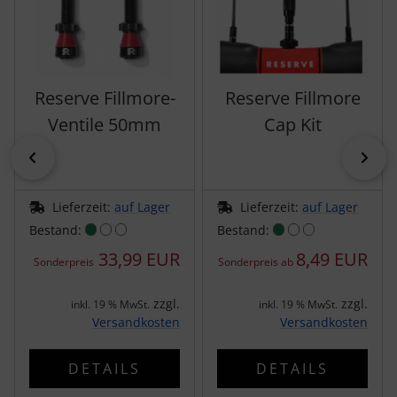
SEKA
Shimano
Reserve Fillmore-
Reserve Fillmore
Ventile 50mm
Cap Kit
SILCA
zurück
vor
SRAM
Lieferzeit:
auf Lager
Lieferzeit:
auf Lager
SRM
Bestand:
Bestand:
33,99 EUR
8,49 EUR
Sonderpreis
Sonderpreis ab
Stronglight
zzgl.
zzgl.
inkl. 19 % MwSt.
inkl. 19 % MwSt.
THM Carbones
Versandkosten
Versandkosten
Topeak
DETAILS
DETAILS