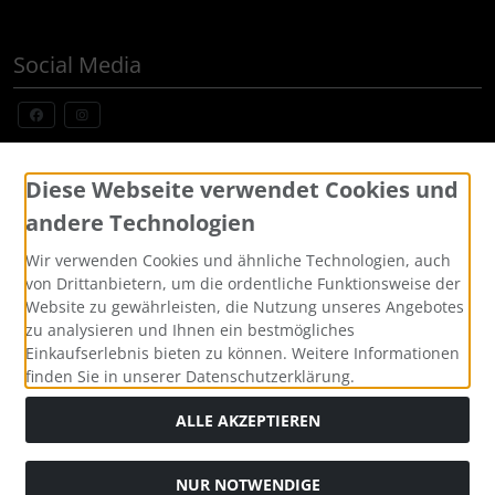
Social Media
Widerrufsformular
Diese Webseite verwendet Cookies und
andere Technologien
Wir verwenden Cookies und ähnliche Technologien, auch
von Drittanbietern, um die ordentliche Funktionsweise der
Website zu gewährleisten, die Nutzung unseres Angebotes
zu analysieren und Ihnen ein bestmögliches
Einkaufserlebnis bieten zu können. Weitere Informationen
finden Sie in unserer Datenschutzerklärung.
Alle Preise inkl. gesetzl. MwSt. zzgl.
Versandkosten
. Die
durchgestrichenen Preise entsprechen dem bisherigen Preis
ALLE AKZEPTIEREN
bei Custom Made Bikes, Individuelle Fahrräder, Pinarello,
BMC, Cervelo und mehr, sofort lieferbar.
NUR NOTWENDIGE
Custom Made Bikes, Individuelle Fahrräder, Pinarello, BMC,