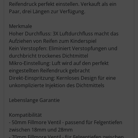
Reifendruck perfekt einstellen. Verkauft als ein
LOOK
Paar, drei Längen zur Verfügung.
Mavic
Merkmale
Hoher Durchfluss: 3X Luftdurchfluss macht das
MOST
Aufziehen von Reifen zum Kinderspiel
Kein Verstopfen: Eliminiert Verstopfungen und
Muc-Off
durchbricht trockenes Dichtmittel
Mikro-Einstellung: Luft wird auf den perfekt
eingestellten Reifendruck gebracht
Nimbl
Direkt-Einspritzung: Kernloses Design für eine
unkomplizierte Injektion des Dichtmittels
OAKLEY
Lebenslange Garantie
OPEN Cycle
Kompatibilität
Optimize
- 50mm Fillmore Ventil - passend für Felgentiefen
zwischen 18mm und 28mm
Pinarello
- 70mm Fillmore Ventil - für Felgentiefen zwischen