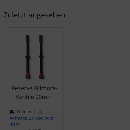
tubolito
Zuletzt angesehen
tune
Es folgt ein Produktslider - navigieren Sie mit der Tab-Tas
Ultradynamico
Vittoria
Voxom
Wahoo
Reserve Fillmore-
Wilier Triestina
Ventile 90mm
WOLFPACK
Lieferzeit:
auf
Anfrage!! 20 Tage oder
ZIPP
mehr