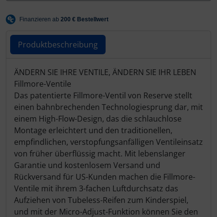
Hammerhead
Hutchinson
Produktbeschreibung
Ingrid
Produktbeschreibung
ÄNDERN SIE IHRE VENTILE, ÄNDERN SIE IHR LEBEN
JEDI Sports
Fillmore-Ventile
Das patentierte Fillmore-Ventil von Reserve stellt
K-Edge
einen bahnbrechenden Technologiesprung dar, mit
einem High-Flow-Design, das die schlauchlose
Montage erleichtert und den traditionellen,
KASK
empfindlichen, verstopfungsanfälligen Ventileinsatz
von früher überflüssig macht. Mit lebenslanger
KOO
Garantie und kostenlosem Versand und
Rückversand für US-Kunden machen die Fillmore-
Lezyne
Ventile mit ihrem 3-fachen Luftdurchsatz das
Aufziehen von Tubeless-Reifen zum Kinderspiel,
Lightweight
und mit der Micro-Adjust-Funktion können Sie den