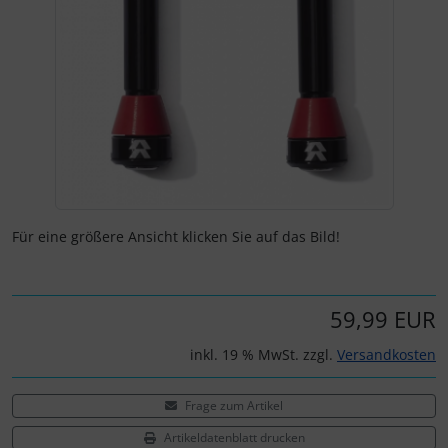
Schalthebel
Turbine
Dynamic
Schaltwerke
Elite
Schaltkabel + Bremskabel
ENVE
Umwerfer
Ergon
Vorbauten
Faserwerk
Für eine größere Ansicht klicken Sie auf das Bild!
Feedback Sports
Fizik
59,99 EUR
inkl. 19 % MwSt. zzgl.
Versandkosten
Fulcrum
Frage zum Artikel
Gravaa
Artikeldatenblatt drucken