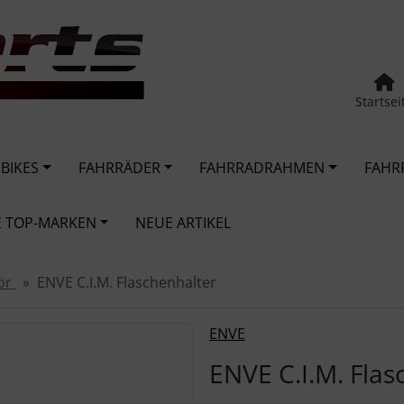
Startsei
 BIKES
FAHRRÄDER
FAHRRADRAHMEN
FAHR
 TOP-MARKEN
NEUE ARTIKEL
hör
ENVE C.I.M. Flaschenhalter
urück-" und "Vor-Button" nutzen, um zwischen den Bildern zu
ENVE
ENVE C.I.M. Flas