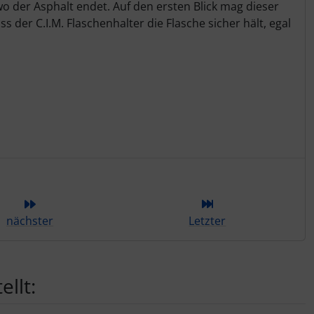
wo der Asphalt endet. Auf den ersten Blick mag dieser
der C.I.M. Flaschenhalter die Flasche sicher hält, egal
ieser Kategorie
nächster
Letzter
llt: