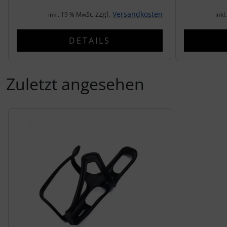
zzgl.
Versandkosten
inkl. 19 % MwSt.
inkl
Pirelli
DETAILS
Princeton Carbonworks
Prologo
Zuletzt angesehen
Quarq
Es folgt ein Produktslider - navigieren Sie mit der Tab-Tas
React
Reserve
Rotor
SARTO
Schwalbe