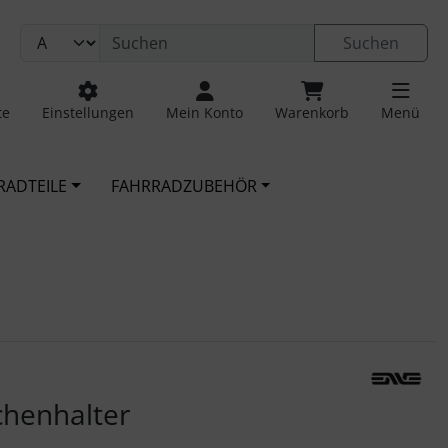
Suchen
te
Einstellungen
Mein Konto
Warenkorb
Menü
RADTEILE
FAHRRADZUBEHÖR
 navigieren. Zum Vergrößern klicken Sie auf das Bild.
chenhalter