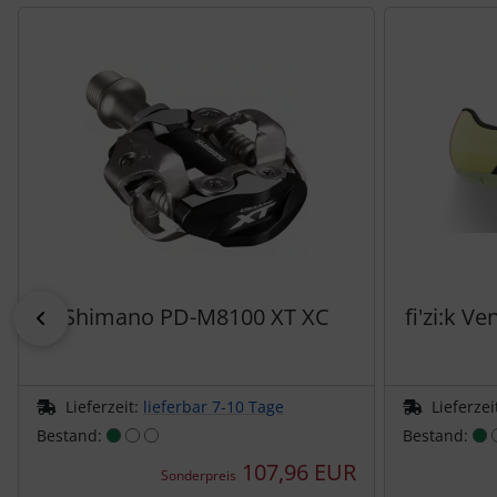
Es folgt ein Produktslider - navigieren Sie mit der Tab-Tas
LOOK
Mavic
MOST
Muc-Off
Nimbl
OAKLEY
Shimano PD-M8100 XT XC
fi'zi:k V
zurück
OPEN Cycle
Lieferzeit:
lieferbar 7-10 Tage
Lieferzei
Optimize
Bestand:
Bestand:
107,96 EUR
Sonderpreis
Pinarello