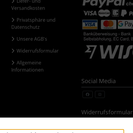
Liefer- und
Versandkosten
Privatsphäre und
Datenschutz
Unsere AGB's
Widerrufsformular
Allgemeine
Informationen
Social Media
Widerrufsformular