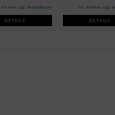
zzgl.
Versandkosten
zzgl.
V
. 19 % MwSt.
inkl. 19 % MwSt.
DETAILS
DETAILS
te zu den einzelnen Artikeln.