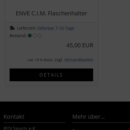
ENVE C.I.M. Flaschenhalter
SEKA
Lieferzeit:
lieferbar 7-10 Tage
Shimano
Bestand:
SILCA
45,00 EUR
SRAM
zzgl.
Versandkosten
inkl. 19 % MwSt.
SRM
DETAILS
Stronglight
THM Carbones
Kontakt
Mehr über...
Topeak
JEDI Sports e.K.