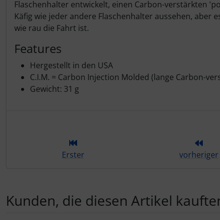
Flaschenhalter entwickelt, einen Carbon-verstärkten 'po
Hammerhead
Käfig wie jeder andere Flaschenhalter aussehen, aber es
wie rau die Fahrt ist.
Hutchinson
Features
Ingrid
Hergestellt in den USA
C.I.M. = Carbon Injection Molded (lange Carbon-ver
JEDI Sports
Gewicht: 31 g
K-Edge
KASK
Erster
vorheriger
KOO
Lezyne
Kunden, die diesen Artikel kauften
Lightweight