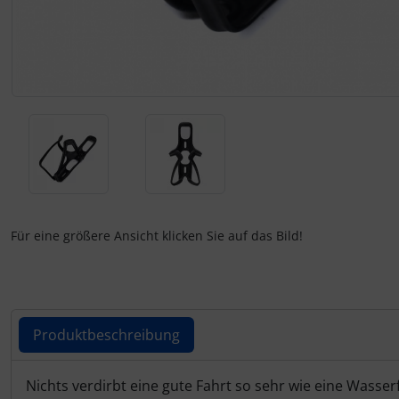
Schalthebel
Turbine
Dynamic
Schaltwerke
Elite
Schaltkabel + Bremskabel
ENVE
Umwerfer
Ergon
Vorbauten
Faserwerk
Feedback Sports
Für eine größere Ansicht klicken Sie auf das Bild!
Fizik
Fulcrum
Produktbeschreibung
Gravaa
Produktbeschreibung
Nichts verdirbt eine gute Fahrt so sehr wie eine Wasser