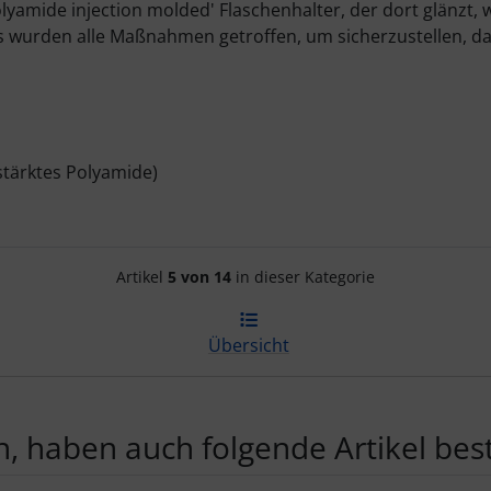
lyamide injection molded' Flaschenhalter, der dort glänzt, 
 wurden alle Maßnahmen getroffen, um sicherzustellen, dass 
stärktes Polyamide)
Artikelnavigation innerhalb d
Artikel
5 von 14
in dieser Kategorie
Übersicht
, haben auch folgende Artikel beste