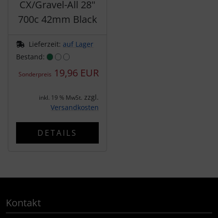
CX/Gravel-All 28"
tubolito
700c 42mm Black
tune
Lieferzeit:
auf Lager
Ultradynamico
Bestand:
19,96 EUR
Sonderpreis
Vittoria
zzgl.
inkl. 19 % MwSt.
Voxom
Versandkosten
Wahoo
DETAILS
Wilier Triestina
WOLFPACK
Kontakt
ZIPP