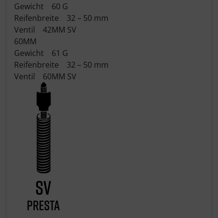
Gewicht 60 G
Pirelli
Reifenbreite 32 – 50 mm
Ventil 42MM SV
60MM
Princeton Carbonworks
Gewicht 61 G
Reifenbreite 32 – 50 mm
Prologo
Ventil 60MM SV
Quarq
React
Reserve
Rotor
SARTO
Schwalbe