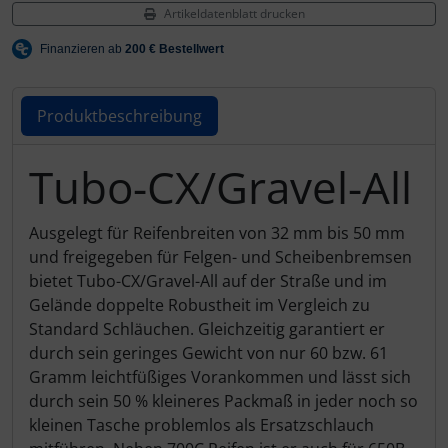
Hammerhead
Artikeldatenblatt drucken
Hutchinson
Produktbeschreibung
Ingrid
JEDI Sports
Tubo-CX/Gravel-All
Produktbeschreibung
K-Edge
Ausgelegt für Reifenbreiten von 32 mm bis 50 mm
und freigegeben für Felgen- und Scheibenbremsen
KASK
bietet Tubo-CX/Gravel-All auf der Straße und im
Gelände doppelte Robustheit im Vergleich zu
KOO
Standard Schläuchen. Gleichzeitig garantiert er
durch sein geringes Gewicht von nur 60 bzw. 61
Lezyne
Gramm leichtfüßiges Vorankommen und lässt sich
durch sein 50 % kleineres Packmaß in jeder noch so
Lightweight
kleinen Tasche problemlos als Ersatzschlauch