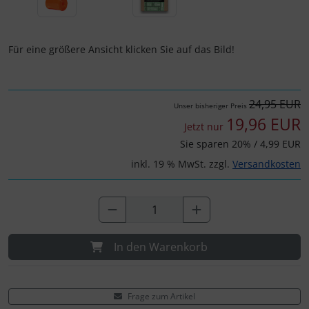
Schalthebel
Turbine
Dynamic
Schaltwerke
Elite
Für eine größere Ansicht klicken Sie auf das Bild!
Schaltkabel + Bremskabel
ENVE
24,95 EUR
Umwerfer
Ergon
Unser bisheriger Preis
19,96 EUR
Jetzt nur
Vorbauten
Faserwerk
Sie sparen 20% / 4,99 EUR
inkl. 19 % MwSt. zzgl.
Versandkosten
Feedback Sports
Fizik
In den Warenkorb
Fulcrum
Gravaa
Frage zum Artikel