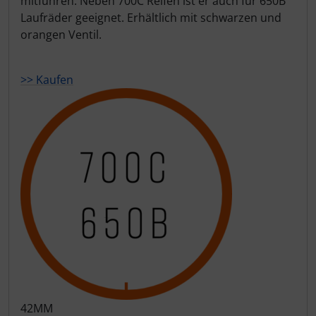
mitführen. Neben 700C Reifen ist er auch für 650B
Laufräder geeignet. Erhältlich mit schwarzen und
LOOK
orangen Ventil.
Mavic
>> Kaufen
MOST
Muc-Off
Nimbl
OAKLEY
OPEN Cycle
Optimize
Pinarello
42MM