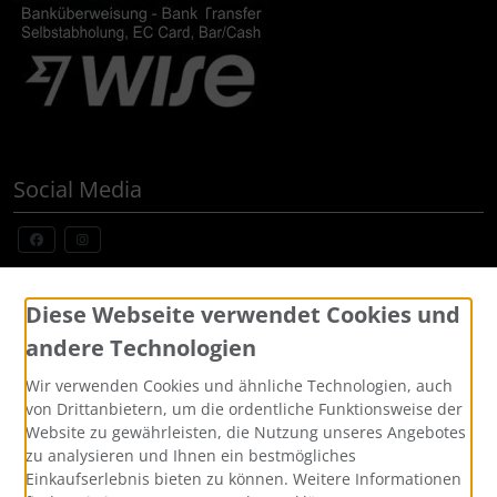
Social Media
Widerrufsformular
Diese Webseite verwendet Cookies und
andere Technologien
Wir verwenden Cookies und ähnliche Technologien, auch
von Drittanbietern, um die ordentliche Funktionsweise der
Website zu gewährleisten, die Nutzung unseres Angebotes
zu analysieren und Ihnen ein bestmögliches
Einkaufserlebnis bieten zu können. Weitere Informationen