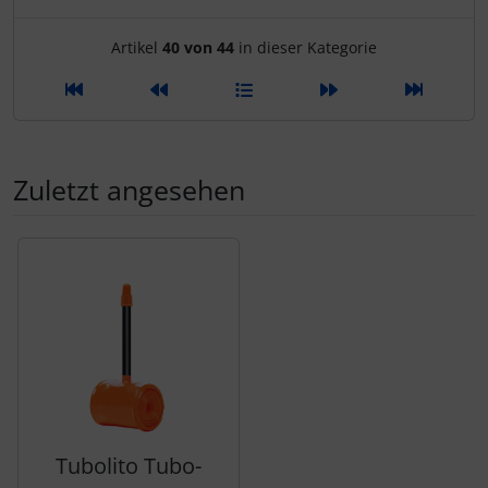
Artikelnavigation innerhalb d
Artikel
40 von 44
in dieser Kategorie
SEKA
Shimano
SILCA
Zuletzt angesehen
SRAM
Es folgt ein Produktslider - navigieren Sie mit der Tab-Tas
SRM
Stronglight
THM Carbones
Topeak
Tubolito Tubo-