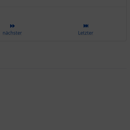
ieser Kategorie
nächster
Letzter