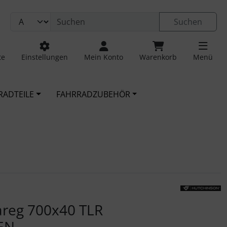
Suchen
te
Einstellungen
Mein Konto
Warenkorb
Menü
RADTEILE
FAHRRADZUBEHÖR
 navigieren. Zum Vergrößern klicken Sie auf das Bild.
areg 700x40 TLR
EEN