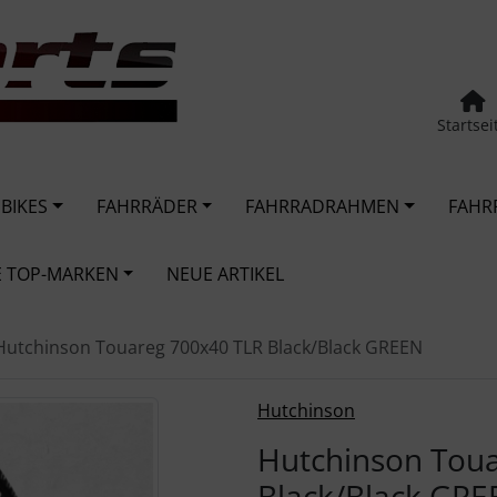
Startsei
 BIKES
FAHRRÄDER
FAHRRADRAHMEN
FAHR
 TOP-MARKEN
NEUE ARTIKEL
Hutchinson Touareg 700x40 TLR Black/Black GREEN
urück-" und "Vor-Button" nutzen, um zwischen den Bildern zu
Hutchinson
Hutchinson Tou
Black/Black GR