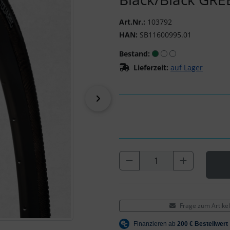
Art.Nr.:
103792
HAN:
SB11600995.01
Bestand:
Lieferzeit:
auf Lager
vor
Frage zum Artikel