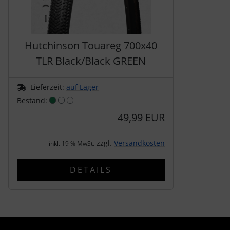
LOOK
Mavic
Hutchinson Touareg 700x40
TLR Black/Black GREEN
MOST
Lieferzeit:
auf Lager
Muc-Off
Bestand:
49,99 EUR
Nimbl
zzgl.
Versandkosten
OAKLEY
inkl. 19 % MwSt.
DETAILS
OPEN Cycle
Optimize
Pinarello