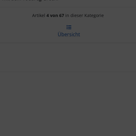
Artikelnavigation innerhalb d
Artikel
4 von 67
in dieser Kategorie
Übersicht
te zu den einzelnen Artikeln.