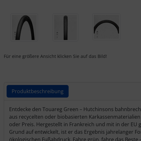
Turbine
Dynamic
Elite
ENVE
Ergon
Für eine größere Ansicht klicken Sie auf das Bild!
Faserwerk
Feedback Sports
Produktbeschreibung
Fizik
Produktbeschreibung
Entdecke den Touareg Green – Hutchinsons bahnbrechen
Fulcrum
aus recycelten oder biobasierten Karkassenmaterialie
oder Preis. Hergestellt in Frankreich und mit in der
Gravaa
Grund auf entwickelt, ist er das Ergebnis jahrelanger 
ökologischen Fußabdruck. Fahre grün, fahre das Beste