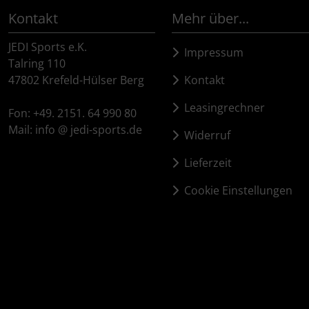
Kontakt
Mehr über...
Pirelli
JEDI Sports e.K.
Impressum
Princeton Carbonworks
Talring 110
47802 Krefeld-Hülser Berg
Kontakt
Prologo
Leasingrechner
Fon: +49. 2151. 64 990 80
Mail: info @ jedi-sports.de
Quarq
Widerruf
Lieferzeit
React
Cookie Einstellungen
Reserve
Rotor
SARTO
Schwalbe