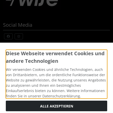
Social Media
Widerrufsformular
Diese Webseite verwendet Cookies und
andere Technologien
Wir verwenden Cookies und ähnliche Technologien, auch
von Drittanbietern, um die ordentliche Funktionsweise der
Website zu gewährleisten, die Nutzung unseres Angebotes
zu analysieren und Ihnen ein bestmögliches
Einkaufserlebnis bieten zu können. Weitere Informationen
finden Sie in unserer Datenschutzerklärung.
Alle Preise inkl. gesetzl. MwSt. zzgl.
Versandkosten
. Die
durchgestrichenen Preise entsprechen dem bisherigen Preis
ALLE AKZEPTIEREN
bei Custom Made Bikes, Individuelle Fahrräder, Pinarello,