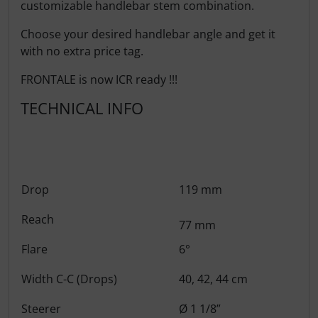
customizable handlebar stem combination.
LOOK
Choose your desired handlebar angle and get it
with no extra price tag.
Mavic
FRONTALE is now ICR ready !!!
MOST
TECHNICAL INFO
Muc-Off
Nimbl
Drop
119 mm
OAKLEY
Reach
77 mm
OPEN Cycle
Flare
6°
Optimize
Width C-C (Drops)
40, 42, 44 cm
Pinarello
Steerer
Ø 1 1/8”