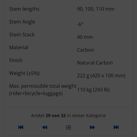
Stem lengths
90, 100, 110 mm
Pirelli
Stem Angle
-6°
Princeton Carbonworks
Stem Stack
40 mm
Prologo
Material
Carbon
Quarq
Finish
Natural Carbon
Weight (±5%):
React
222 g (420 x 100 mm)
Max. permissible total weight
Reserve
110 kg (243 lb)
(rider+bicycle+luggage)
Rotor
Artikelnavigation innerhalb d
Artikel
29 von 32
in dieser Kategorie
SARTO
Schwalbe