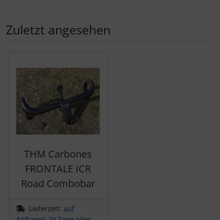
SEKA
Zuletzt angesehen
Shimano
Es folgt ein Produktslider - navigieren Sie mit der Tab-Tas
SILCA
SRAM
SRM
Stronglight
THM Carbones
FRONTALE ICR
THM Carbones
Road Combobar
Topeak
Lieferzeit:
auf
Anfrage!! 20 Tage oder