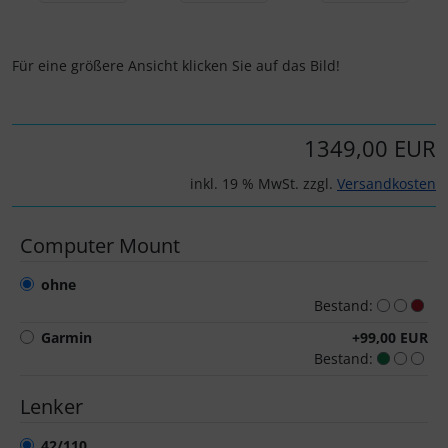
Turbine
Dynamic
Elite
Für eine größere Ansicht klicken Sie auf das Bild!
ENVE
1349,00 EUR
Ergon
inkl. 19 % MwSt. zzgl.
Versandkosten
Faserwerk
Computer Mount
Feedback Sports
ohne
Bestand:
Fizik
Garmin
+99,00 EUR
Bestand:
Fulcrum
Lenker
Gravaa
42/110