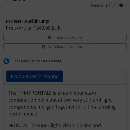
Hammerhead
Bestand:
Hutchinson
In dieser Ausführung:
Preis/Artikel
1349,00 EUR
Ingrid
Frage zum Artikel
Artikeldatenblatt drucken
JEDI Sports
K-Edge
Produktbeschreibung
KASK
Produktbeschreibung
The THM FRONTALE is a handlebar stem
KOO
combination born out of two very stiff and light
components merged together for ultimate riding
Lezyne
performance.
Lightweight
FRONTALE is super light, clean looking and