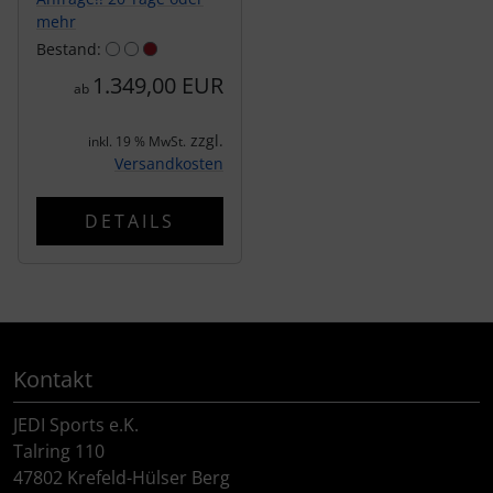
tubolito
mehr
Bestand:
tune
1.349,00 EUR
ab
Ultradynamico
zzgl.
inkl. 19 % MwSt.
Versandkosten
Vittoria
DETAILS
Voxom
Wahoo
Wilier Triestina
Kontakt
WOLFPACK
JEDI Sports e.K.
Talring 110
ZIPP
47802 Krefeld-Hülser Berg