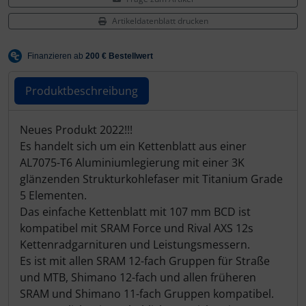
Hammerhead
Artikeldatenblatt drucken
Hutchinson
Ingrid
Produktbeschreibung
JEDI Sports
Produktbeschreibung
Neues Produkt 2022!!!
Es handelt sich um ein Kettenblatt aus einer
K-Edge
AL7075-T6 Aluminiumlegierung mit einer 3K
glänzenden Strukturkohlefaser mit Titanium Grade
KASK
5 Elementen.
Das einfache Kettenblatt mit 107 mm BCD ist
KOO
kompatibel mit SRAM Force und Rival AXS 12s
Kettenradgarnituren und Leistungsmessern.
Lezyne
Es ist mit allen SRAM 12-fach Gruppen für Straße
und MTB, Shimano 12-fach und allen früheren
Lightweight
SRAM und Shimano 11-fach Gruppen kompatibel.