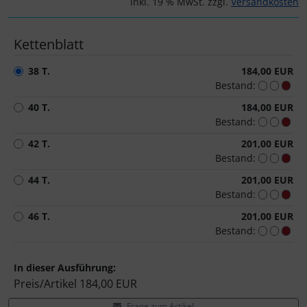
Turbine
Dynamic
inkl. 19 % MwSt. zzgl.
Versandkosten
Elite
Kettenblatt
38 T.
184,00 EUR
ENVE
Bestand:
Ergon
40 T.
184,00 EUR
Bestand:
Faserwerk
42 T.
201,00 EUR
Bestand:
Feedback Sports
44 T.
201,00 EUR
Bestand:
Fizik
46 T.
201,00 EUR
Bestand:
Fulcrum
In dieser Ausführung:
Gravaa
Preis/Artikel
184,00 EUR
Frage zum Artikel