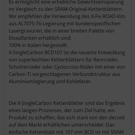
Es ermöglicht eine erhebliche Gewichtseinsparung
LOOK
im Vergleich zu den SRAM-Original-Kettenblättern.
Wir empfehlen die Verwendung des X-Fix ROAD-Kits
Mavic
aus AL7075-T6-Legierung mit kundenspezifischen
Lasergravuren, die in einer breiten Palette von
Eloxalfarben erhältlich sind.
MOST
100% in Italien hergestellt.
X-SingleCarbon BCD107 ist die neueste Entwicklung
Muc-Off
von superleichten Kettenblättern für Rennräder,
Schotterräder oder Cyclocross-Räder mit einer von
Nimbl
Carbon-Ti vorgeschlagenen Verbundstruktur aus
Aluminiumlegierung und Kohlefaser.
OAKLEY
OPEN Cycle
Die X-SingleCarbon Kettenblätter sind das Ergebnis
eines langen Prozesses, der zum Ziel hatte, ein
Optimize
Produkt zu schaffen, das sich stark von den derzeit
auf dem Markt erhältlichen unterscheidet. Das
Pinarello
einfache Kettenblatt mit 107 mm BCD ist mit SRAM