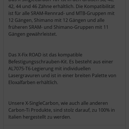
42, 44 und 46 Zähne erhältlich. Die Kompatibilität
ist für alle SRAM-Rennrad- und MTB-Gruppen mit
SEKA
12 Gängen, Shimano mit 12 Gängen und alle
früheren SRAM- und Shimano-Gruppen mit 11
Shimano
Gängen gewährleistet.
SILCA
Das X-Fix ROAD ist das kompatible
SRAM
Befestigungsschrauben-Kit. Es besteht aus einer
AL7075-T6-Legierung mit individuellen
SRM
Lasergravuren und ist in einer breiten Palette von
Eloxalfarben erhältlich.
Stronglight
THM Carbones
Unsere X-SingleCarbon, wie auch alle anderen
Carbon-Ti Produkte, sind stolz darauf, zu 100% in
Topeak
Italien hergestellt zu werden.