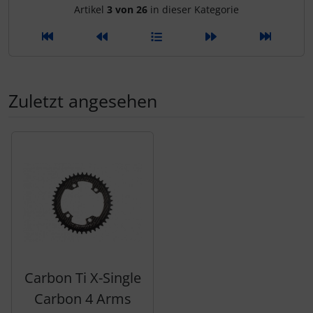
tubolito
Artikelnavigation innerhalb d
Artikel
3 von 26
in dieser Kategorie
tune
Ultradynamico
Zuletzt angesehen
Vittoria
Es folgt ein Produktslider - navigieren Sie mit der Tab-Tas
Voxom
Wahoo
Wilier Triestina
WOLFPACK
Carbon Ti X-Single
ZIPP
Carbon 4 Arms