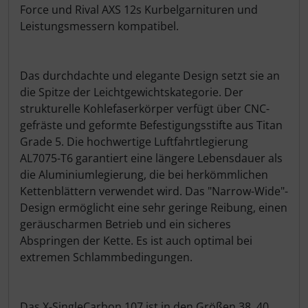
Force und Rival AXS 12s Kurbelgarnituren und
Pirelli
Leistungsmessern kompatibel.
Princeton Carbonworks
Das durchdachte und elegante Design setzt sie an
die Spitze der Leichtgewichtskategorie. Der
Prologo
strukturelle Kohlefaserkörper verfügt über CNC-
gefräste und geformte Befestigungsstifte aus Titan
Quarq
Grade 5. Die hochwertige Luftfahrtlegierung
AL7075-T6 garantiert eine längere Lebensdauer als
React
die Aluminiumlegierung, die bei herkömmlichen
Kettenblättern verwendet wird. Das "Narrow-Wide"-
Reserve
Design ermöglicht eine sehr geringe Reibung, einen
geräuscharmen Betrieb und ein sicheres
Rotor
Abspringen der Kette. Es ist auch optimal bei
extremen Schlammbedingungen.
SARTO
Schwalbe
Das X-SingleCarbon 107 ist in den Größen 38, 40,