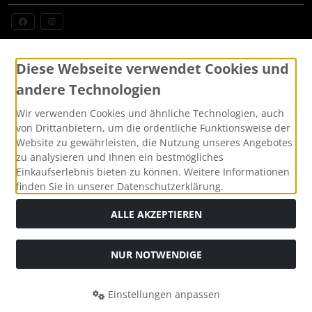
Widerrufsformular
Diese Webseite verwendet Cookies und
andere Technologien
Wir verwenden Cookies und ähnliche Technologien, auch
von Drittanbietern, um die ordentliche Funktionsweise der
Website zu gewährleisten, die Nutzung unseres Angebotes
zu analysieren und Ihnen ein bestmögliches
Einkaufserlebnis bieten zu können. Weitere Informationen
finden Sie in unserer Datenschutzerklärung.
Alle Preise inkl. gesetzl. MwSt. zzgl.
Versandkosten
. Die
durchgestrichenen Preise entsprechen dem bisherigen Preis
ALLE AKZEPTIEREN
bei Custom Made Bikes, Individuelle Fahrräder, Pinarello,
BMC, Cervelo und mehr, sofort lieferbar.
NUR NOTWENDIGE
Custom Made Bikes, Individuelle Fahrräder, Pinarello, BMC,
Cervelo und mehr, sofort lieferbar © 2026 | Template © 2026
by Karl
Einstellungen anpassen