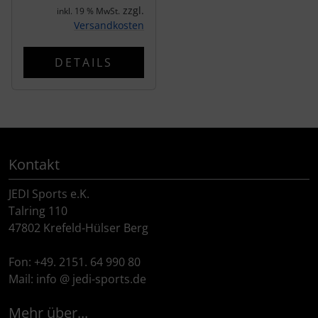
zzgl.
inkl. 19 % MwSt.
Versandkosten
SEKA
DETAILS
Shimano
SILCA
SRAM
Kontakt
SRM
JEDI Sports e.K.
Talring 110
Stronglight
47802 Krefeld-Hülser Berg
THM Carbones
Fon: +49. 2151. 64 990 80
Mail: info @ jedi-sports.de
Topeak
Mehr über...