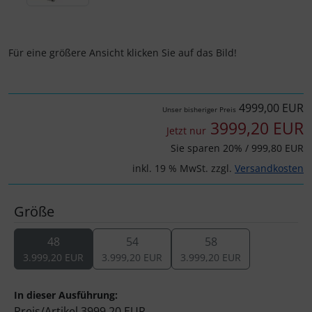
Schalthebel
Turbine
Dynamic
Schaltwerke
Elite
Für eine größere Ansicht klicken Sie auf das Bild!
Schaltkabel + Bremskabel
ENVE
4999,00 EUR
Umwerfer
Ergon
Unser bisheriger Preis
3999,20 EUR
Jetzt nur
Vorbauten
Faserwerk
Sie sparen 20% / 999,80 EUR
inkl. 19 % MwSt. zzgl.
Versandkosten
Feedback Sports
Größe
Fizik
48
54
58
Fulcrum
3.999,20 EUR
3.999,20 EUR
3.999,20 EUR
Gravaa
In dieser Ausführung:
Preis/Artikel
3999,20 EUR