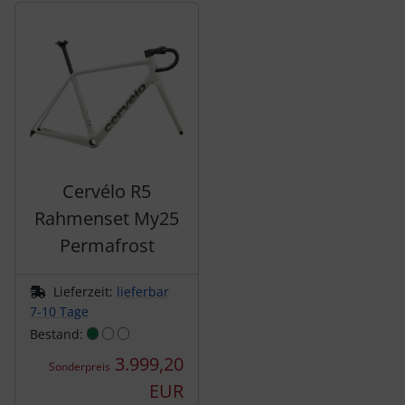
Es folgt ein Produktslider - navigieren Sie mit der Tab-Tas
Pirelli
Princeton Carbonworks
Prologo
Quarq
Cervélo R5
Rahmenset My25
React
Permafrost
Reserve
Lieferzeit:
lieferbar
Rotor
7-10 Tage
Bestand:
SARTO
3.999,20
Sonderpreis
EUR
Schwalbe