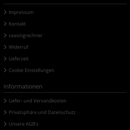
tubolito
Impressum
tune
Kontakt
Ultradynamico
Leasingrechner
Vittoria
Widerruf
Lieferzeit
Voxom
Cookie Einstellungen
Wahoo
Informationen
Wilier Triestina
Liefer- und Versandkosten
WOLFPACK
Privatsphäre und Datenschutz
ZIPP
Unsere AGB's