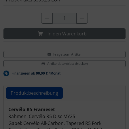
Hammerhead
Hutchinson
In den Warenkorb
Ingrid
JEDI Sports
Frage zum Artikel
K-Edge
Artikeldatenblatt drucken
KASK
KOO
Produktbeschreibung
Lezyne
Produktbeschreibung
Cervélo R5 Frameset
Rahmen: Cervélo R5 Disc MY25
Lightweight
Gabel: Cervélo All-Carbon, Tapered R5 Fork