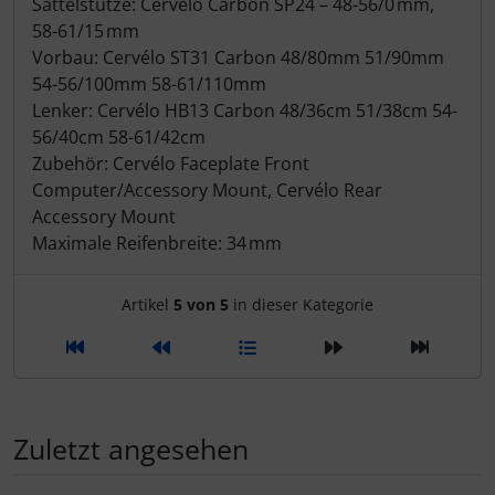
Sattelstütze: Cervélo Carbon SP24 – 48-56/0 mm,
LOOK
58-61/15 mm
Vorbau: Cervélo ST31 Carbon 48/80mm 51/90mm
54-56/100mm 58-61/110mm
Mavic
Lenker: Cervélo HB13 Carbon 48/36cm 51/38cm 54-
56/40cm 58-61/42cm
MOST
Zubehör: Cervélo Faceplate Front
Computer/Accessory Mount, Cervélo Rear
Muc-Off
Accessory Mount
Maximale Reifenbreite: 34 mm
Nimbl
Artikelnavigation innerhalb d
Artikel
5 von 5
in dieser Kategorie
OAKLEY
OPEN Cycle
Optimize
Zuletzt angesehen
Pinarello