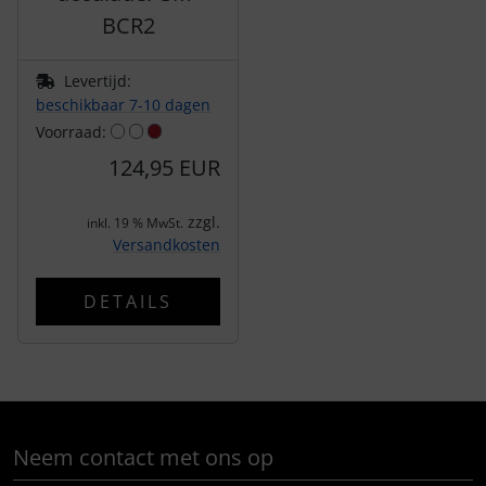
BCR2
LOOK
Levertijd:
Mavic
beschikbaar 7-10 dagen
Voorraad:
MOST
124,95 EUR
Muc-Off
zzgl.
inkl. 19 % MwSt.
Versandkosten
Nimbl
DETAILS
OAKLEY
OPEN Cycle
Optimize
Neem contact met ons op
Pinarello