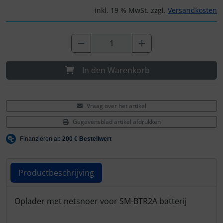
Versnellingspook
Turbine
Dynamic
inkl. 19 % MwSt. zzgl.
Versandkosten
Achterderailleurs
Elite
Schakelkabel + remkabel
ENVE
In den Warenkorb
Voorderailleur
Ergon
Stengels
Faserwerk
Vraag over het artikel
Gegevensblad artikel afdrukken
Feedback Sports
Fizik
Productbeschrijving
Fulcrum
Productbeschrijving
Oplader met netsnoer voor SM-BTR2A batterij
Gravaa