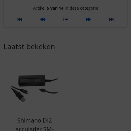
Hammerhead
Artikelnavigatie binnen deze 
Artikel
5 van 14
in deze categorie
Hutchinson
Ingrid
Laatst bekeken
JEDI Sports
Er volgt een product slider - gebruik de tab-toets om naar 
K-Edge
KASK
KOO
Lezyne
Shimano Di2
Lightweight
acculader SM-