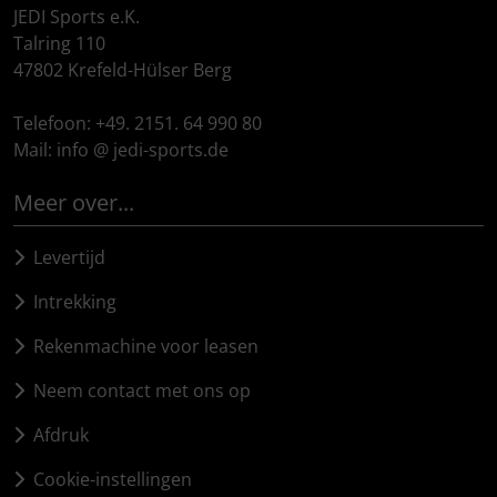
JEDI Sports e.K.
Pirelli
Talring 110
47802 Krefeld-Hülser Berg
Princeton Carbonworks
Telefoon: +49. 2151. 64 990 80
Mail: info @ jedi-sports.de
Prologo
Meer over...
Quarq
Levertijd
React
Intrekking
Reserve
Rekenmachine voor leasen
Rotor
Neem contact met ons op
Afdruk
SARTO
Cookie-instellingen
Schwalbe