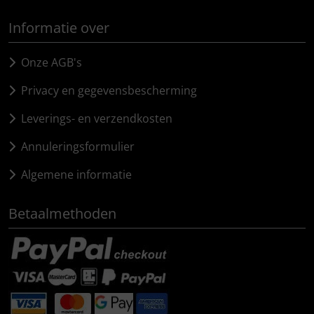
Informatie over
SEKA
Onze AGB's
Shimano
Privacy en gegevensbescherming
SILCA
Leverings- en verzendkosten
SRAM
Annuleringsformulier
Algemene informatie
SRM
Betaalmethoden
Stronglight
THM Carbones
Topeak